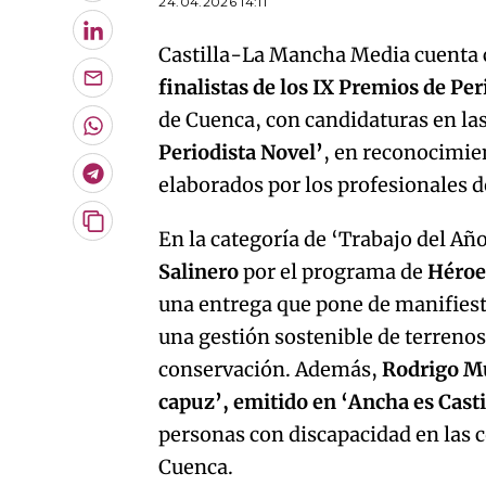
24.04.2026 14:11
LinkedIn
Castilla-La Mancha Media cuenta
finalistas de los IX Premios de Pe
Enviar
por
de Cuenca, con candidaturas en la
Email
Whatsapp
Periodista Novel’
, en reconocimie
Telegram
elaborados por los profesionales d
Copiar
En la categoría de ‘Trabajo del Añ
URL
Salinero
por el programa de
Héroe
del
artículo
una entrega que pone de manifiesto
una gestión sostenible de terrenos
conservación. Además,
Rodrigo M
capuz’, emitido en ‘Ancha es Cast
personas con discapacidad en las 
Cuenca.