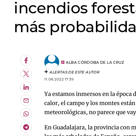
incendios forest
más probabilid
An error oc
Facebook
ALBA CÓRDOBA DE LA CRUZ
ALERTAS DE ESTE AUTOR
Twitter
11.06.2022 17:39
LinkedIn
Ya estamos inmersos en la época d
calor, el campo y los montes están
Enviar
por
meteorológicas, no parece que vay
Email
Whatsapp
En Guadalajara, la provincia con má
Telegram