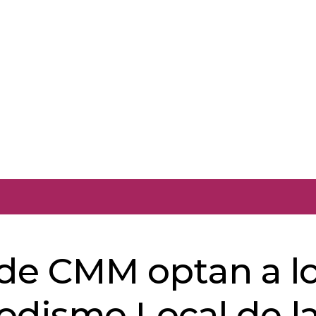
 de CMM optan a l
odismo Local de l