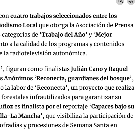
+A
-A
 con
cuatro trabajos seleccionados entre los
riodismo Local
que otorga la Asociación de Prensa
s categorías de
‘Trabajo del Año’
y
‘Mejor
nto a la calidad de los programas y contenidos
e la radiotelevisión autonómica.
o’, figuran como finalistas
Julián Cano y Raquel
s Anónimos ‘Reconecta, guardianes del bosque’
,
 la labor de ‘Reconecta’, un proyecto que realiza
 forestales infrautilizados para garantizar su
uñoz
es finalista por el reportaje
‘Capaces bajo su
illa-La Mancha’
, que visibiliza la participación de
cofradías y procesiones de Semana Santa en