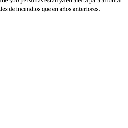
 de 500 personas están ya en alerta para afrontar
es de incendios que en años anteriores.