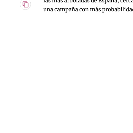
las más arboladas de España, cerca
Copiar
una campaña con más probabilidad
URL
del
artículo