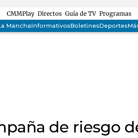
CMMPlay
Directos
Guía de TV
Programas
-La Mancha
Informativos
Boletines
Deportes
Más
mpaña de riesgo d