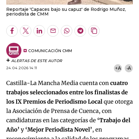
Reportaje 'Capaces bajo su capuz' de Rodrigo Muñoz,
periodista de CMM
Facebook
Twitter
LinkedIn
Enviar
Whatsapp
Telegram
Copiar
por
URL
Email
del
artículo
COMUNICACIÓN CMM
ALERTAS DE ESTE AUTOR
24.04.2026 14:11
+A
-A
Castilla-La Mancha Media cuenta con
cuatro
trabajos seleccionados entre los finalistas de
los IX Premios de Periodismo Local
que otorga
la Asociación de Prensa de Cuenca, con
candidaturas en las categorías de
‘Trabajo del
Año’
y
‘Mejor Periodista Novel’
, en
reconocimiento a la calidad de los programas