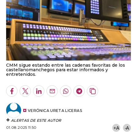
CMM sigue estando entre las cadenas favoritas de los
castellanomanchegos para estar informados y
entretenidos.
Facebook
Twitter
LinkedIn
Enviar
Whatsapp
Telegram
Copiar
por
URL
Email
del
artículo
VERÓNICA URETA LICERAS
ALERTAS DE ESTE AUTOR
01.08.2025 11:50
+A
-A