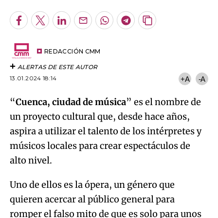
Facebook
Twitter
LinkedIn
Enviar
Whatsapp
Telegram
Copiar
por
URL
Try again
Email
del
artículo
REDACCIÓN CMM
ALERTAS DE ESTE AUTOR
13.01.2024 18:14
+A
-A
“
Cuenca, ciudad de música
” es el nombre de
un proyecto cultural que, desde hace años,
aspira a utilizar el talento de los intérpretes y
músicos locales para crear espectáculos de
alto nivel.
Uno de ellos es la ópera, un género que
quieren acercar al público general para
romper el falso mito de que es solo para unos