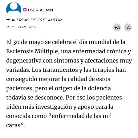
Try again
Email
del
artículo
USER ADMIN
ALERTAS DE ESTE AUTOR
29.05.2021 16:22
+A
-A
El 30 de mayo se celebra el día mundial de la
Esclerosis Múltiple, una enfermedad crónica y
degenerativa con síntomas y afectaciones muy
variadas. Los tratamientos y las terapias han
conseguido mejorar la calidad de estos
pacientes, pero el origen de la dolencia
todavía se desconoce. Por eso los pacientes
piden más investigación y apoyo para la
conocida como “enfermedad de las mil
caras”.