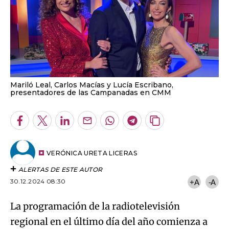
Mariló Leal, Carlos Macías y Lucía Escribano,
presentadores de las Campanadas en CMM
Facebook
Twitter
LinkedIn
Enviar
Whatsapp
Telegram
Copiar
por
URL
Email
del
artículo
VERÓNICA URETA LICERAS
ALERTAS DE ESTE AUTOR
30.12.2024 08:30
+A
-A
La programación de la radiotelevisión
regional en el último día del año comienza a