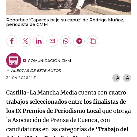
Reportaje 'Capaces bajo su capuz' de Rodrigo Muñoz,
periodista de CMM
Facebook
Twitter
LinkedIn
Enviar
Whatsapp
Telegram
Copiar
por
URL
Email
del
artículo
COMUNICACIÓN CMM
ALERTAS DE ESTE AUTOR
24.04.2026 14:11
+A
-A
Castilla-La Mancha Media cuenta con
cuatro
trabajos seleccionados entre los finalistas de
los IX Premios de Periodismo Local
que otorga
la Asociación de Prensa de Cuenca, con
candidaturas en las categorías de
‘Trabajo del