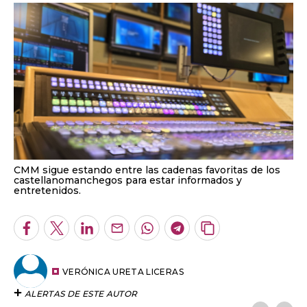
CMM sigue estando entre las cadenas favoritas de los
castellanomanchegos para estar informados y
entretenidos.
Facebook
Twitter
LinkedIn
Enviar
Whatsapp
Telegram
Copiar
por
URL
Email
del
artículo
VERÓNICA URETA LICERAS
ALERTAS DE ESTE AUTOR