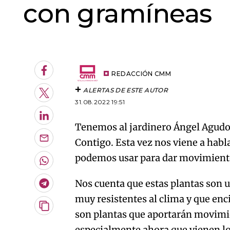
con gramíneas
An error oc
Facebook
REDACCIÓN CMM
ALERTAS DE ESTE AUTOR
Twitter
31.08.2022 19:51
LinkedIn
Tenemos al jardinero Ángel Agud
Contigo. Esta vez nos viene a hab
Enviar
por
podemos usar para dar movimiento
Email
Whatsapp
Nos cuenta que estas plantas son u
Telegram
muy resistentes al clima y que en
Copiar
son plantas que aportarán movimien
URL
especialmente ahora que vienen lo
del