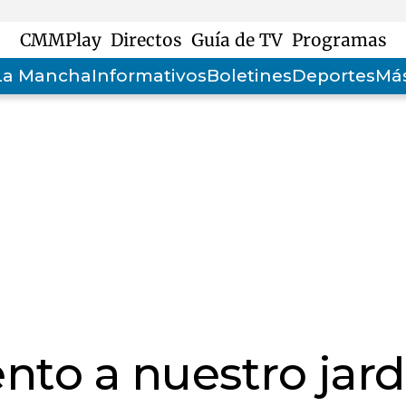
CMMPlay
Directos
Guía de TV
Programas
-La Mancha
Informativos
Boletines
Deportes
Más
to a nuestro jard