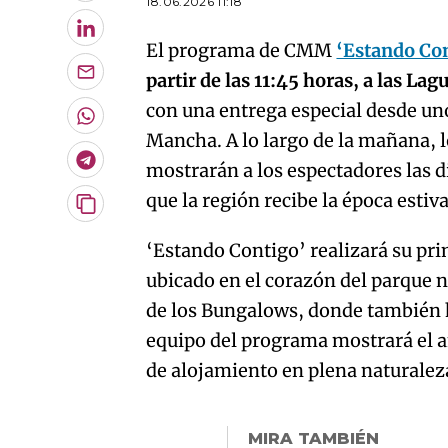
18.06.2026 11:18
LinkedIn
El programa de CMM
‘Estando Co
partir de las 11:45 horas, a las La
Enviar
por
con una entrega especial desde uno
Email
Whatsapp
Mancha. A lo largo de la mañana, 
Telegram
mostrarán a los espectadores las d
que la región recibe la época estiva
Copiar
URL
‘Estando Contigo’ realizará su pr
del
artículo
ubicado en el corazón del parque n
de los Bungalows, donde también h
equipo del programa mostrará el a
de alojamiento en plena naturalez
MIRA TAMBIÉN