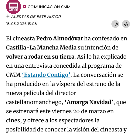
Email
del
artículo
COMUNICACIÓN CMM
ALERTAS DE ESTE AUTOR
18.03.2026 15:08
+A
-A
El cineasta
Pedro Almodóvar
ha confesado en
Castilla-La Mancha Media
su intención de
volver a rodar en su tierra
. Así lo ha explicado
en una entrevista concedida al programa de
CMM
‘Estando Contigo’
. La conversación se
ha producido en la víspera del estreno de la
nueva película del director
castellanomanchego,
‘Amarga Navidad’
, que
se estrenará este viernes 20 de marzo en
cines, y ofrece a los espectadores la
posibilidad de conocer la visión del cineasta y