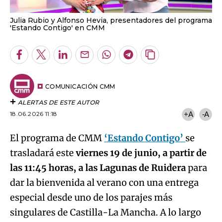
Julia Rubio y Alfonso Hevia, presentadores del programa
'Estando Contigo' en CMM
Facebook
Twitter
LinkedIn
Enviar
Whatsapp
Telegram
Copiar
por
URL
Email
del
artículo
COMUNICACIÓN CMM
ALERTAS DE ESTE AUTOR
18.06.2026 11:18
+A
-A
El programa de CMM
‘Estando Contigo’
se
trasladará este
viernes 19 de junio, a partir de
las 11:45 horas, a las Lagunas de Ruidera
para
dar la bienvenida al verano con una entrega
especial desde uno de los parajes más
singulares de Castilla-La Mancha. A lo largo