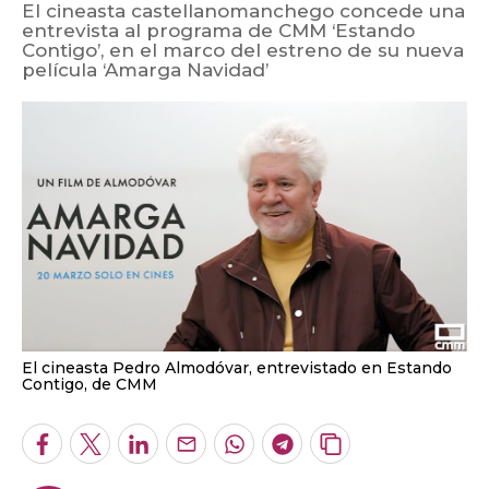
El cineasta castellanomanchego concede una
entrevista al programa de CMM ‘Estando
Contigo’, en el marco del estreno de su nueva
película ‘Amarga Navidad’
El cineasta Pedro Almodóvar, entrevistado en Estando
Contigo, de CMM
Facebook
Twitter
LinkedIn
Enviar
Whatsapp
Telegram
Copiar
por
URL