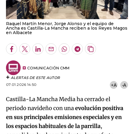
Raquel Martín Menor, Jorge Alonso y el equipo de
Ancha es Castilla-La Mancha reciben a los Reyes Magos
en Albacete
Facebook
Twitter
LinkedIn
Enviar
Whatsapp
Telegram
Copiar
por
URL
Email
del
artículo
COMUNICACIÓN CMM
ALERTAS DE ESTE AUTOR
07.01.2026 14:50
+A
-A
Castilla-La Mancha Media ha cerrado el
periodo navideño con una
evolución positiva
en sus principales emisiones especiales y en
los espacios habituales de la parrilla
,