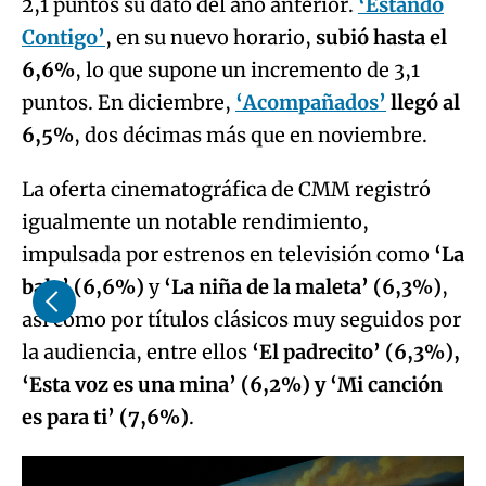
2,1 puntos su dato del año anterior.
‘Estando
Contigo’
, en su nuevo horario,
subió hasta el
6,6%
, lo que supone un incremento de 3,1
puntos. En diciembre,
‘Acompañados’
llegó al
6,5%
, dos décimas más que en noviembre.
La oferta cinematográfica de CMM registró
igualmente un notable rendimiento,
impulsada por estrenos en televisión como
‘La
bala’ (6,6%)
y
‘La niña de la maleta’ (6,3%)
,
así como por títulos clásicos muy seguidos por
la audiencia, entre ellos
‘El padrecito’ (6,3%),
‘Esta voz es una mina’ (6,2%) y ‘Mi canción
es para ti’ (7,6%)
.