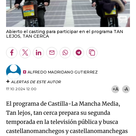
Abierto el casting para participar en el programa TAN
LEJOS, TAN CERCA
Facebook
Twitter
LinkedIn
Enviar
Whatsapp
Telegram
Copiar
por
URL
Email
del
artículo
ALFREDO MADRIDANO GUTIERREZ
ALERTAS DE ESTE AUTOR
17.10.2024 12:00
+A
-A
El programa de Castilla-La Mancha Media,
Tan lejos, tan cerca prepara su segunda
temporada en la televisión pública y busca
castellanomanchegos y castellanomanchegas