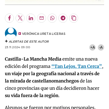
Facebook
Twitter
LinkedIn
Enviar
Whatsapp
Telegram
Copiar
por
URL
Email
del
artículo
VERÓNICA URETA LICERAS
ALERTAS DE ESTE AUTOR
23.11.2024 09:00
+A
-A
Castilla-La Mancha Media
emite una nueva
edición del programa
“Tan Lejos, Tan Cerca”
,
un viaje por la geografía nacional a través de
la mirada de castellanomanchegos
de las
cinco provincias que un día decidieron hacer
su vida
fuera de la región
.
Algunos se fueron por motivos personales,