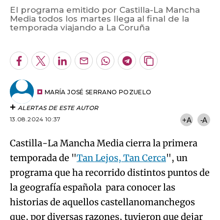
El programa emitido por Castilla-La Mancha
Media todos los martes llega al final de la
Algo salió mal.
temporada viajando a La Coruña
An error occurred, please try again later.
Facebook
Twitter
LinkedIn
Enviar
Whatsapp
Telegram
Copiar
por
URL
Try again
Email
del
artículo
MARÍA JOSÉ SERRANO POZUELO
ALERTAS DE ESTE AUTOR
13.08.2024 10:37
+A
-A
Castilla-La Mancha Media cierra la primera
temporada de "
Tan Lejos, Tan Cerca
", un
programa que ha recorrido distintos puntos de
la geografía española para conocer las
historias de aquellos castellanomanchegos
que, por diversas razones, tuvieron que dejar