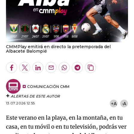
CMMPlay emitirá en directo la pretemporada del
Albacete Balompié
Facebook
Twitter
LinkedIn
Enviar
Whatsapp
Telegram
Copiar
por
URL
Email
del
artículo
COMUNICACIÓN CMM
ALERTAS DE ESTE AUTOR
13.07.2026 12:55
+A
-A
Este verano en la playa, en la montaña, en tu
casa, en tu móvil o en tu televisión, podrás ver