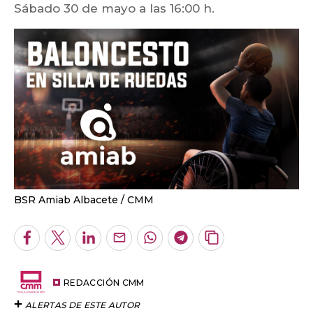
Sábado 30 de mayo a las 16:00 h.
BSR Amiab Albacete
CMM
Facebook
Twitter
LinkedIn
Enviar
Whatsapp
Telegram
Copiar
por
URL
Email
del
artículo
REDACCIÓN CMM
ALERTAS DE ESTE AUTOR