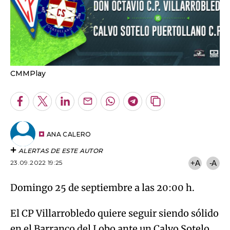
CMMPlay
Facebook
Twitter
LinkedIn
Enviar
Whatsapp
Telegram
Copiar
por
URL
Email
del
artículo
ANA CALERO
ALERTAS DE ESTE AUTOR
23.09.2022 19:25
+A
-A
Domingo 25 de septiembre a las 20:00 h.
El CP Villarrobledo quiere seguir siendo sólido
en el Barranco del Lobo ante un Calvo Sotelo