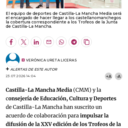
El equipo de deportes de Castilla-La Mancha Media será
el encargado de hacer llegar a los castellanomanchegos
la cobertura correspondiente a los Trofeos de la Junta
de Castilla-La Mancha.
Facebook
Twitter
LinkedIn
Enviar
Whatsapp
Telegram
Copiar
por
URL
Email
del
artículo
VERÓNICA URETA LICERAS
ALERTAS DE ESTE AUTOR
23.07.2026 14:04
+A
-A
Castilla-La Mancha Media
(CMM) y la
c
onsejería de Educación, Cultura y Deportes
de Castilla-La Mancha han suscrito un
acuerdo de colaboración para
impulsar la
difusión de la XXV edición de los Trofeos de la