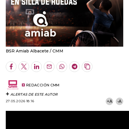
BSR Amiab Albacete
CMM
Facebook
Twitter
LinkedIn
Enviar
Whatsapp
Telegram
Copiar
por
URL
Email
del
artículo
REDACCIÓN CMM
ALERTAS DE ESTE AUTOR
27.05.2026 18:16
+A
-A