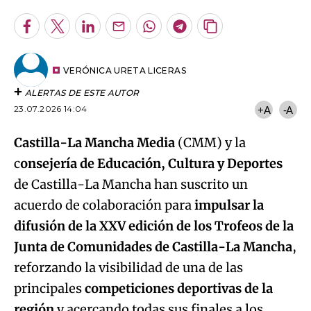
Facebook
Twitter
LinkedIn
Enviar
Whatsapp
Telegram
Copiar
por
URL
Email
del
artículo
VERÓNICA URETA LICERAS
ALERTAS DE ESTE AUTOR
23.07.2026 14:04
+A
-A
Castilla-La Mancha Media
(CMM) y la
c
onsejería de Educación, Cultura y Deportes
de Castilla-La Mancha han suscrito un
acuerdo de colaboración para
impulsar la
difusión de la XXV edición de los Trofeos de la
Junta de Comunidades de Castilla-La Mancha
,
reforzando la visibilidad de una de las
principales
competiciones deportivas de la
región
y acercando todas sus finales a los