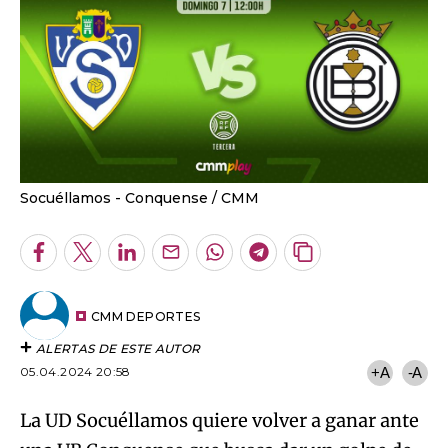
Socuéllamos - Conquense
CMM
Facebook
Twitter
LinkedIn
Enviar
Whatsapp
Telegram
Copiar
por
URL
Email
del
artículo
CMM DEPORTES
ALERTAS DE ESTE AUTOR
05.04.2024 20:58
+A
-A
La UD Socuéllamos quiere volver a ganar ante