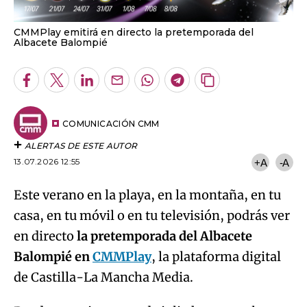
CMMPlay emitirá en directo la pretemporada del
Albacete Balompié
Facebook
Twitter
LinkedIn
Enviar
Whatsapp
Telegram
Copiar
por
URL
Email
del
artículo
COMUNICACIÓN CMM
ALERTAS DE ESTE AUTOR
13.07.2026 12:55
+A
-A
Este verano en la playa, en la montaña, en tu
casa, en tu móvil o en tu televisión, podrás ver
en directo
la pretemporada del Albacete
Balompié en
CMMPlay
, la plataforma digital
de Castilla-La Mancha Media.