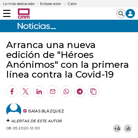
Lo más destacado
Eclipse solar
Calor
Menú
Buscar
Arranca una nueva
edición de "Héroes
Anónimos" con la primera
línea contra la Covid-19
Facebook
Twitter
LinkedIn
Enviar
Whatsapp
Telegram
Copiar
por
URL
Email
del
artículo
ISAÍAS BLÁZQUEZ
ALERTAS DE ESTE AUTOR
08.05.2020 12:00
+A
-A