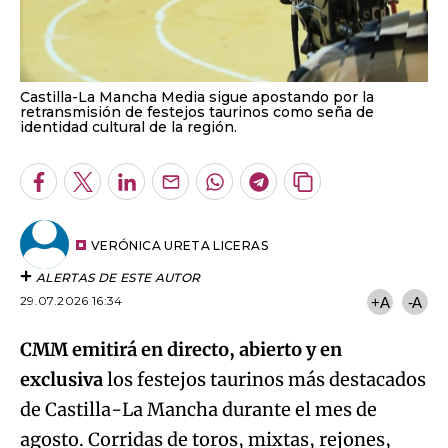
Castilla-La Mancha Media sigue apostando por la
retransmisión de festejos taurinos como seña de
identidad cultural de la región.
Facebook
Twitter
LinkedIn
Enviar
Whatsapp
Telegram
Copiar
por
URL
Email
del
artículo
VERÓNICA URETA LICERAS
ALERTAS DE ESTE AUTOR
29.07.2026 16:34
+A
-A
CMM emitirá en directo, abierto y en
exclusiva
los festejos taurinos más destacados
de Castilla-La Mancha durante el mes de
agosto. Corridas de toros, mixtas, rejones,