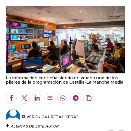
La información continúa siendo en verano uno de los
pilares de la programación de Castilla-La Mancha Media.
Facebook
Twitter
LinkedIn
Enviar
Whatsapp
Telegram
Copiar
por
URL
Email
del
artículo
VERÓNICA URETA LICERAS
ALERTAS DE ESTE AUTOR