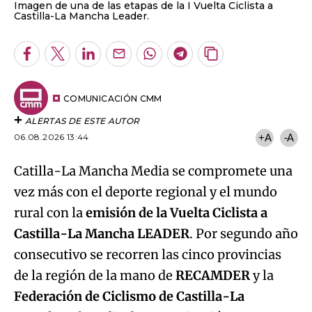
Imagen de una de las etapas de la I Vuelta Ciclista a
Castilla-La Mancha Leader.
Facebook
Twitter
LinkedIn
Enviar
Whatsapp
Telegram
Copiar
por
URL
Email
del
artículo
COMUNICACIÓN CMM
ALERTAS DE ESTE AUTOR
06.08.2026 13:44
+A
-A
Catilla-La Mancha Media se compromete una
vez más con el deporte regional y el mundo
rural con la
emisión de la Vuelta Ciclista a
Castilla-La Mancha LEADER
. Por segundo año
consecutivo se recorren las cinco provincias
de la región de la mano de
RECAMDER
y la
Federación de Ciclismo de Castilla-La