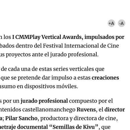
+A
-A
n los
I CMMPlay Vertical Awards, impulsados por
bados dentro del Festival Internacional de Cine
s proyectos ante el jurado profesional.
de cada una de estas series verticales que
 que se pretende dar impulso a estas
creaciones
nsumo en dispositivos móviles.
s por un
jurado profesional
compuesto por el
contenidos castellanomanchego
Ruvens
, el
director
a
;
Pilar Sancho
, productora y directora de cine,
metraje documental “Semillas de Kivu”
, que