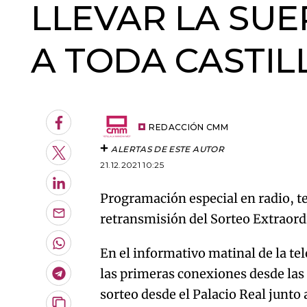
LLEVAR LA SUE
A TODA CASTI
Facebook
REDACCIÓN CMM
ALERTAS DE ESTE AUTOR
Twitter
21.12.2021 10:25
LinkedIn
Programación especial en radio, te
retransmisión del Sorteo Extraordi
Enviar
por
Email
Whatsapp
En el informativo matinal de la t
las primeras conexiones desde las
Telegram
sorteo desde el Palacio Real junto 