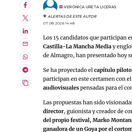
Facebook
VERÓNICA URETA LICERAS
ALERTAS DE ESTE AUTOR
Twitter
07.08.2026 14:48
LinkedIn
Los 15 candidatos que participan e
Castilla-La Mancha Media
y englo
Enviar
por
de Almagro, han presentado hoy su
Email
Whatsapp
Se ha proyectado el
capítulo piloto
Telegram
participan en este certamen con el
Copiar
audiovisuales
pensadas para el co
URL
del
artículo
Las propuestas han sido visionada
director
, guionista y creador de 
del propio festival, Marko Montan
ganadora de un Goya por el corto