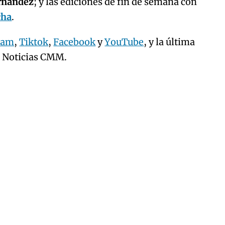
ernández
; y las ediciones de fin de semana con
cha
.
ram
,
Tiktok
,
Facebook
y
YouTube
, y la última
e Noticias CMM.