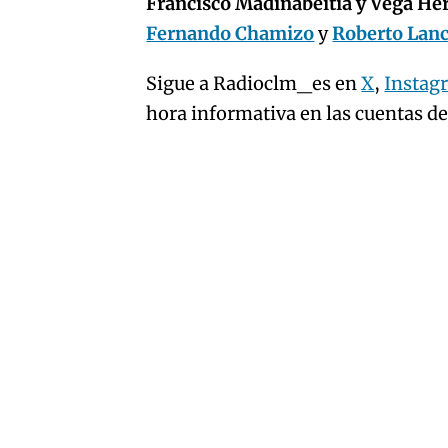
Francisco Madinabeitia y Vega H
Fernando Chamizo
y
Roberto Lan
Sigue a Radioclm_es en
X
,
Instag
hora informativa en las cuentas d