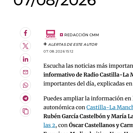
07/08/2026
An error oc
Facebook
REDACCIÓN CMM
ALERTAS DE ESTE AUTOR
Twitter
07.08.2026 15:12
LinkedIn
Escucha las noticias más important
informativo de Radio Castilla-La
Enviar
por
importantes del día, explicadas e
Email
Whatsapp
Puedes ampliar la información en l
Telegram
autonómica con
Castilla-La Manc
Copiar
Rubén García Castelbón y María L
URL
las 2
, con
Óscar Castellanos y Car
del
artículo