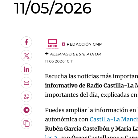
11/05/2026
An error oc
Facebook
REDACCIÓN CMM
ALERTAS DE ESTE AUTOR
Twitter
11.05.2026 10:11
LinkedIn
Escucha las noticias más important
informativo de Radio Castilla-La
Enviar
por
importantes del día, explicadas e
Email
Whatsapp
Puedes ampliar la información en l
Telegram
autonómica con
Castilla-La Manc
Copiar
Rubén García Castelbón y María L
URL
las 2
, con
Óscar Castellanos y Car
del