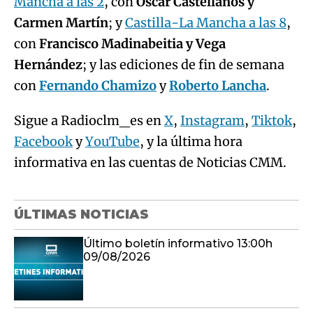
Mancha a las 2
, con
Óscar Castellanos y
Carmen Martín
; y
Castilla-La Mancha a las 8
,
con
Francisco Madinabeitia y Vega
Hernández
; y las ediciones de fin de semana
con
Fernando Chamizo
y
Roberto Lancha
.
Sigue a Radioclm_es en
X
,
Instagram
,
Tiktok
,
Facebook
y
YouTube
, y la última hora
informativa en las cuentas de Noticias CMM.
ÚLTIMAS NOTICIAS
Último boletín informativo 13:00h
09/08/2026