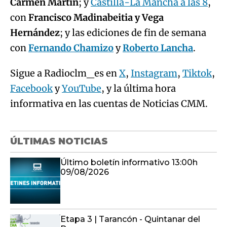
Carmen Martín
; y
Castilla-La Mancha a las 8
,
con
Francisco Madinabeitia y Vega
Hernández
; y las ediciones de fin de semana
con
Fernando Chamizo
y
Roberto Lancha
.
Sigue a Radioclm_es en
X
,
Instagram
,
Tiktok
,
Facebook
y
YouTube
, y la última hora
informativa en las cuentas de Noticias CMM.
ÚLTIMAS NOTICIAS
Último boletín informativo 13:00h
09/08/2026
Etapa 3 | Tarancón - Quintanar del