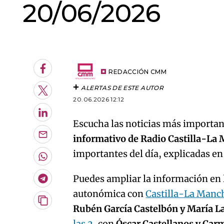
20/06/2026
An error oc
Facebook
REDACCIÓN CMM
ALERTAS DE ESTE AUTOR
Twitter
20.06.2026 12:12
LinkedIn
Escucha las noticias más important
informativo de Radio Castilla-La
Enviar
por
importantes del día, explicadas e
Email
Whatsapp
Puedes ampliar la información en l
Telegram
autonómica con
Castilla-La Manc
Copiar
Rubén García Castelbón y María L
URL
las 2
, con
Óscar Castellanos y Car
del