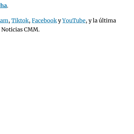
cha
.
ram
,
Tiktok
,
Facebook
y
YouTube
, y la última
e Noticias CMM.