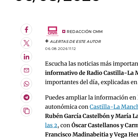
An error oc
Facebook
REDACCIÓN CMM
ALERTAS DE ESTE AUTOR
Twitter
06.08.2026 11:12
LinkedIn
Escucha las noticias más important
informativo de Radio Castilla-La
Enviar
por
importantes del día, explicadas e
Email
Whatsapp
Puedes ampliar la información en l
Telegram
autonómica con
Castilla-La Manc
Copiar
Rubén García Castelbón y María L
URL
las 2
, con
Óscar Castellanos y Car
del
artículo
Francisco Madinabeitia y Vega H