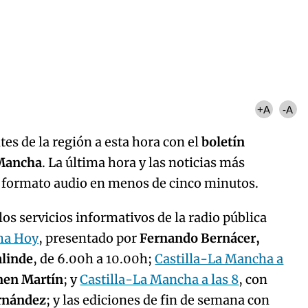
Algo salió mal.
curred, please try again later.
Try again
+A
-A
es de la región a esta hora con el
boletín
 Mancha
. La última hora y las noticias más
n formato audio en menos de cinco minutos.
os servicios informativos de la radio pública
ha Hoy
, presentado por
Fernando Bernácer,
alinde
, de 6.00h a 10.00h;
Castilla-La Mancha a
men Martín
; y
Castilla-La Mancha a las 8
, con
ernández
; y las ediciones de fin de semana con