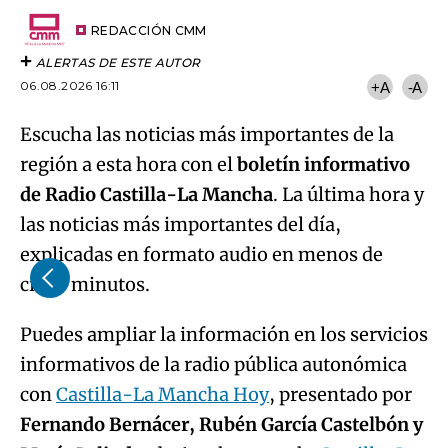
Try again
Email
del
artículo
REDACCIÓN CMM
ALERTAS DE ESTE AUTOR
06.08.2026 16:11
+A
-A
Escucha las noticias más importantes de la
región a esta hora con el
boletín informativo
de Radio Castilla-La Mancha
. La última hora y
las noticias más importantes del día,
explicadas en formato audio en menos de
cinco minutos.
Puedes ampliar la información en los servicios
informativos de la radio pública autonómica
con
Castilla-La Mancha Hoy
, presentado por
Fernando Bernácer, Rubén García Castelbón y