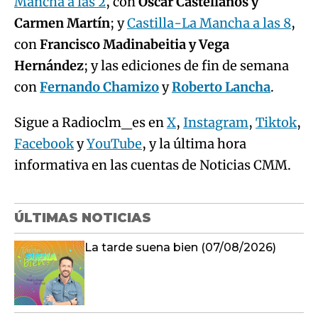
Mancha a las 2
, con
Óscar Castellanos y
Carmen Martín
; y
Castilla-La Mancha a las 8
,
con
Francisco Madinabeitia y Vega
Hernández
; y las ediciones de fin de semana
con
Fernando Chamizo
y
Roberto Lancha
.
Sigue a Radioclm_es en
X
,
Instagram
,
Tiktok
,
Facebook
y
YouTube
, y la última hora
informativa en las cuentas de Noticias CMM.
ÚLTIMAS NOTICIAS
La tarde suena bien (07/08/2026)