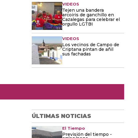
VIDEOS
Tejen una bandera
arcoiris de ganchillo en
Cazalegas para celebrar el
orgullo LGTBI
VIDEOS
Los vecinos de Campo de
Criptana pintan de añil
sus fachadas
ÚLTIMAS NOTICIAS
El Tiempo
Previsión del tiempo -