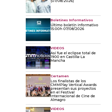
(07/08/2026)
Boletines Informativos
Último boletín informativo
15:00h 07/08/2026
VIDEOS
Así fue el eclipse total de
1900 en Castilla-La
Mancha
Certamen
Los finalistas de los
CMMPlay Vertical Awards
presentan sus proyectos
en el Festival
Internacional de Cine de
Almagro
VIDEOS