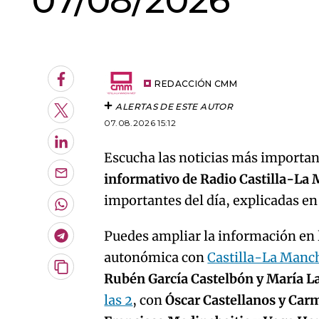
07/08/2026
An error oc
Facebook
REDACCIÓN CMM
ALERTAS DE ESTE AUTOR
Twitter
07.08.2026 15:12
LinkedIn
Escucha las noticias más important
informativo de Radio Castilla-La
Enviar
por
importantes del día, explicadas e
Email
Whatsapp
Puedes ampliar la información en l
Telegram
autonómica con
Castilla-La Manc
Copiar
Rubén García Castelbón y María L
URL
las 2
, con
Óscar Castellanos y Car
del
artículo