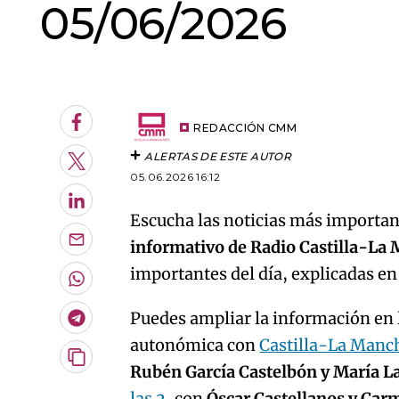
05/06/2026
An error oc
Facebook
REDACCIÓN CMM
ALERTAS DE ESTE AUTOR
Twitter
05.06.2026 16:12
LinkedIn
Escucha las noticias más important
informativo de Radio Castilla-La
Enviar
por
importantes del día, explicadas e
Email
Whatsapp
Puedes ampliar la información en l
Telegram
autonómica con
Castilla-La Manc
Copiar
Rubén García Castelbón y María L
URL
las 2
, con
Óscar Castellanos y Car
del