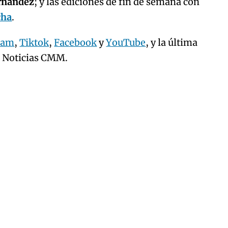
ernández
; y las ediciones de fin de semana con
cha
.
ram
,
Tiktok
,
Facebook
y
YouTube
, y la última
e Noticias CMM.