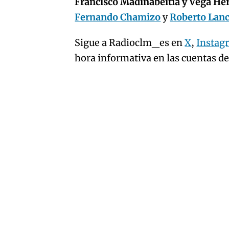
Francisco Madinabeitia y Vega H
Fernando Chamizo
y
Roberto Lan
Sigue a Radioclm_es en
X
,
Instag
hora informativa en las cuentas d