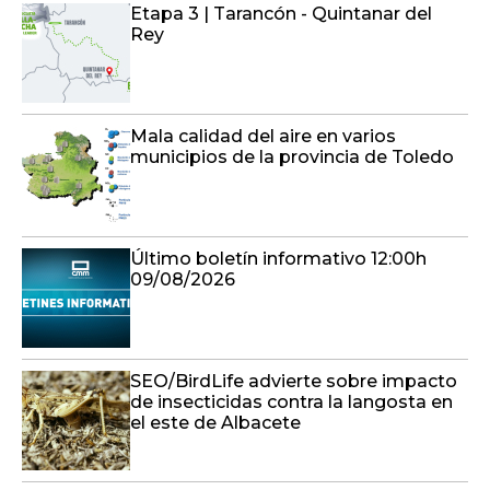
Etapa 3 | Tarancón - Quintanar del
Rey
Mala calidad del aire en varios
municipios de la provincia de Toledo
Último boletín informativo 12:00h
09/08/2026
SEO/BirdLife advierte sobre impacto
de insecticidas contra la langosta en
el este de Albacete