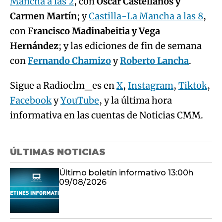
Mancha a las 2
, con
Óscar Castellanos y
Carmen Martín
; y
Castilla-La Mancha a las 8
,
con
Francisco Madinabeitia y Vega
Hernández
; y las ediciones de fin de semana
con
Fernando Chamizo
y
Roberto Lancha
.
Sigue a Radioclm_es en
X
,
Instagram
,
Tiktok
,
Facebook
y
YouTube
, y la última hora
informativa en las cuentas de Noticias CMM.
ÚLTIMAS NOTICIAS
Último boletín informativo 13:00h
09/08/2026