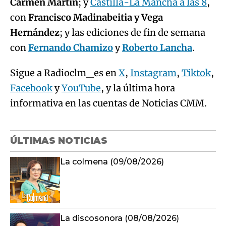
Carmen Martín
; y
Castilla-La Mancha a las 8
,
con
Francisco Madinabeitia y Vega
Hernández
; y las ediciones de fin de semana
con
Fernando Chamizo
y
Roberto Lancha
.
Sigue a Radioclm_es en
X
,
Instagram
,
Tiktok
,
Facebook
y
YouTube
, y la última hora
informativa en las cuentas de Noticias CMM.
ÚLTIMAS NOTICIAS
La colmena (09/08/2026)
La discosonora (08/08/2026)