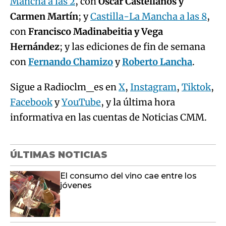
Mancha a las 2
, con
Óscar Castellanos y
Carmen Martín
; y
Castilla-La Mancha a las 8
,
con
Francisco Madinabeitia y Vega
Hernández
; y las ediciones de fin de semana
con
Fernando Chamizo
y
Roberto Lancha
.
Sigue a Radioclm_es en
X
,
Instagram
,
Tiktok
,
Facebook
y
YouTube
, y la última hora
informativa en las cuentas de Noticias CMM.
ÚLTIMAS NOTICIAS
El consumo del vino cae entre los
jóvenes