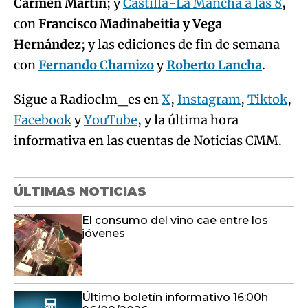
Carmen Martín
; y
Castilla-La Mancha a las 8
,
con
Francisco Madinabeitia y Vega
Hernández
; y las ediciones de fin de semana
con
Fernando Chamizo
y
Roberto Lancha
.
Sigue a Radioclm_es en
X
,
Instagram
,
Tiktok
,
Facebook
y
YouTube
, y la última hora
informativa en las cuentas de Noticias CMM.
ÚLTIMAS NOTICIAS
El consumo del vino cae entre los
jóvenes
Último boletín informativo 16:00h