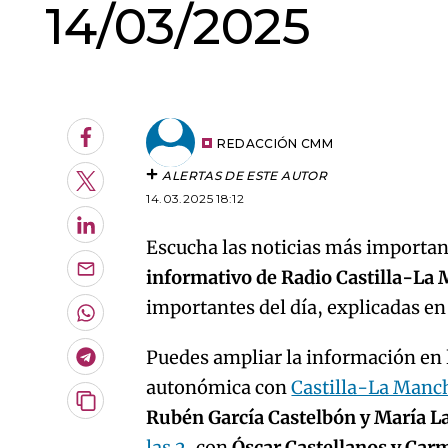
14/03/2025
An error oc
Facebook
REDACCIÓN CMM
ALERTAS DE ESTE AUTOR
Twitter
14.03.2025 18:12
LinkedIn
Escucha las noticias más important
informativo de Radio Castilla-La
Enviar
por
importantes del día, explicadas e
Email
Whatsapp
Puedes ampliar la información en l
Telegram
autonómica con
Castilla-La Manc
Copiar
Rubén García Castelbón y María L
URL
las 2
, con
Óscar Castellanos y Car
del