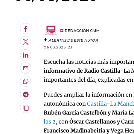
An error oc
Facebook
REDACCIÓN CMM
ALERTAS DE ESTE AUTOR
Twitter
06.08.2026 12:11
LinkedIn
Escucha las noticias más important
informativo de Radio Castilla-La
Enviar
por
importantes del día, explicadas e
Email
Whatsapp
Puedes ampliar la información en l
Telegram
autonómica con
Castilla-La Manc
Copiar
Rubén García Castelbón y María L
URL
las 2
, con
Óscar Castellanos y Car
del
artículo
Francisco Madinabeitia y Vega H