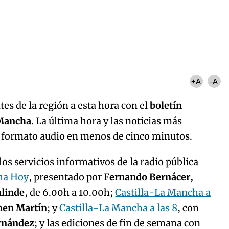
Algo salió mal.
curred, please try again later.
Try again
+A
-A
es de la región a esta hora con el
boletín
 Mancha
. La última hora y las noticias más
n formato audio en menos de cinco minutos.
os servicios informativos de la radio pública
ha Hoy
, presentado por
Fernando Bernácer,
alinde
, de 6.00h a 10.00h;
Castilla-La Mancha a
men Martín
; y
Castilla-La Mancha a las 8
, con
ernández
; y las ediciones de fin de semana con