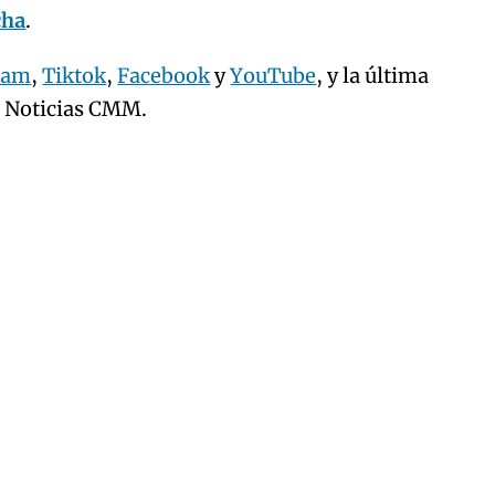
cha
.
ram
,
Tiktok
,
Facebook
y
YouTube
, y la última
e Noticias CMM.