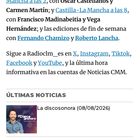
Mancha a las 2
, con
Óscar Castellanos y
Carmen Martín
; y
Castilla-La Mancha a las 8
,
con
Francisco Madinabeitia y Vega
Hernández
; y las ediciones de fin de semana
con
Fernando Chamizo
y
Roberto Lancha
.
Sigue a Radioclm_es en
X
,
Instagram
,
Tiktok
,
Facebook
y
YouTube
, y la última hora
informativa en las cuentas de Noticias CMM.
ÚLTIMAS NOTICIAS
La discosonora (08/08/2026)