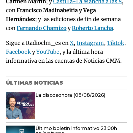
Carmen Martín
; y
Castilla-La Mancha a las 8
,
con
Francisco Madinabeitia y Vega
Hernández
; y las ediciones de fin de semana
con
Fernando Chamizo
y
Roberto Lancha
.
Sigue a Radioclm_es en
X
,
Instagram
,
Tiktok
,
Facebook
y
YouTube
, y la última hora
informativa en las cuentas de Noticias CMM.
ÚLTIMAS NOTICIAS
La discosonora (08/08/2026)
Último boletín informativo 23:00h