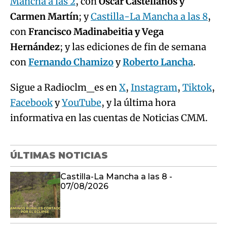
Mancha a las 2
, con
Óscar Castellanos y
Carmen Martín
; y
Castilla-La Mancha a las 8
,
con
Francisco Madinabeitia y Vega
Hernández
; y las ediciones de fin de semana
con
Fernando Chamizo
y
Roberto Lancha
.
Sigue a Radioclm_es en
X
,
Instagram
,
Tiktok
,
Facebook
y
YouTube
, y la última hora
informativa en las cuentas de Noticias CMM.
ÚLTIMAS NOTICIAS
Castilla-La Mancha a las 8 -
07/08/2026