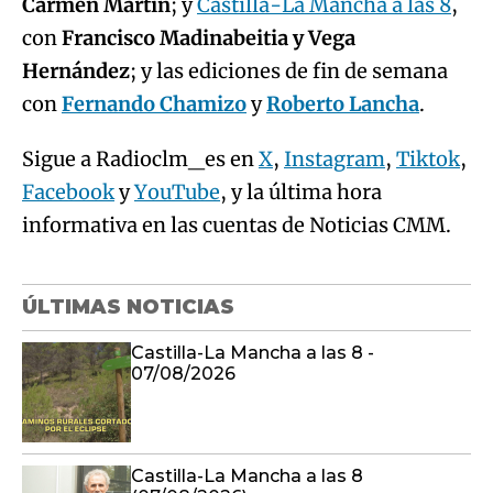
Carmen Martín
; y
Castilla-La Mancha a las 8
,
con
Francisco Madinabeitia y Vega
Hernández
; y las ediciones de fin de semana
con
Fernando Chamizo
y
Roberto Lancha
.
Sigue a Radioclm_es en
X
,
Instagram
,
Tiktok
,
Facebook
y
YouTube
, y la última hora
informativa en las cuentas de Noticias CMM.
ÚLTIMAS NOTICIAS
Castilla-La Mancha a las 8 -
07/08/2026
Castilla-La Mancha a las 8