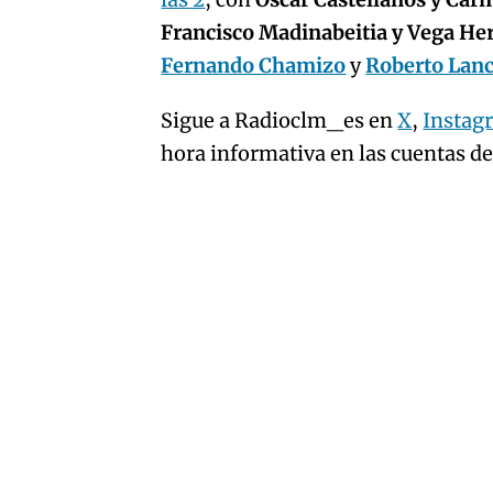
artículo
Francisco Madinabeitia y Vega H
Fernando Chamizo
y
Roberto Lan
Sigue a Radioclm_es en
X
,
Instag
hora informativa en las cuentas d