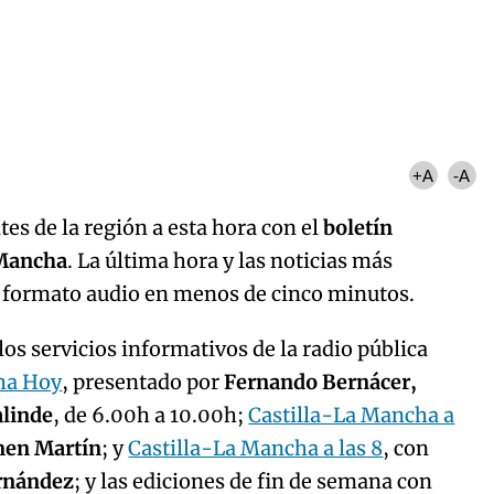
Algo salió mal.
curred, please try again later.
Try again
+A
-A
es de la región a esta hora con el
boletín
 Mancha
. La última hora y las noticias más
n formato audio en menos de cinco minutos.
os servicios informativos de la radio pública
ha Hoy
, presentado por
Fernando Bernácer,
alinde
, de 6.00h a 10.00h;
Castilla-La Mancha a
men Martín
; y
Castilla-La Mancha a las 8
, con
ernández
; y las ediciones de fin de semana con