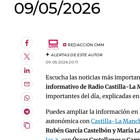
09/05/2026
An error oc
Facebook
REDACCIÓN CMM
ALERTAS DE ESTE AUTOR
Twitter
09.05.2026 20:11
LinkedIn
Escucha las noticias más important
informativo de Radio Castilla-La
Enviar
por
importantes del día, explicadas e
Email
Whatsapp
Puedes ampliar la información en l
Telegram
autonómica con
Castilla-La Manc
Copiar
Rubén García Castelbón y María L
URL
las 2
, con
Óscar Castellanos y Car
del