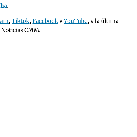
cha
.
ram
,
Tiktok
,
Facebook
y
YouTube
, y la última
e Noticias CMM.