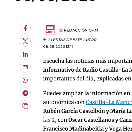
An error oc
Facebook
REDACCIÓN CMM
ALERTAS DE ESTE AUTOR
Twitter
08.08.2026 13:11
LinkedIn
Escucha las noticias más important
informativo de Radio Castilla-La
Enviar
por
importantes del día, explicadas e
Email
Whatsapp
Puedes ampliar la información en l
Telegram
autonómica con
Castilla-La Manc
Copiar
Rubén García Castelbón y María L
URL
las 2
, con
Óscar Castellanos y Car
del
artículo
Francisco Madinabeitia y Vega H