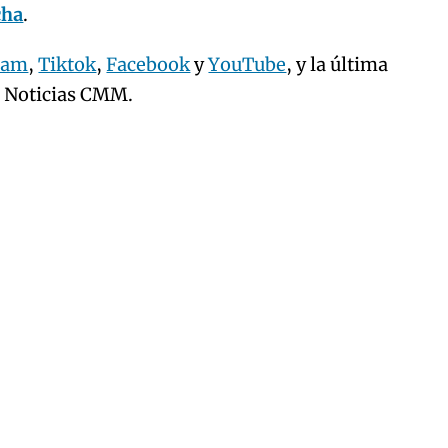
cha
.
ram
,
Tiktok
,
Facebook
y
YouTube
, y la última
e Noticias CMM.