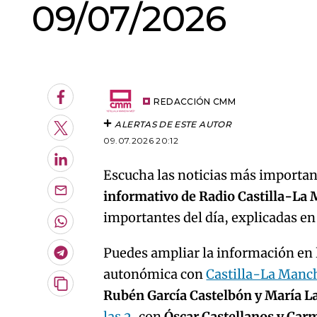
09/07/2026
An error oc
Facebook
REDACCIÓN CMM
ALERTAS DE ESTE AUTOR
Twitter
09.07.2026 20:12
LinkedIn
Escucha las noticias más important
informativo de Radio Castilla-La
Enviar
por
importantes del día, explicadas e
Email
Whatsapp
Puedes ampliar la información en l
Telegram
autonómica con
Castilla-La Manc
Copiar
Rubén García Castelbón y María L
URL
las 2
, con
Óscar Castellanos y Car
del