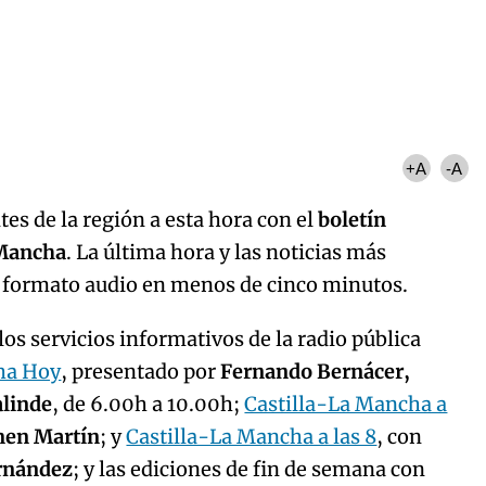
Algo salió mal.
curred, please try again later.
Try again
+A
-A
es de la región a esta hora con el
boletín
 Mancha
. La última hora y las noticias más
n formato audio en menos de cinco minutos.
os servicios informativos de la radio pública
ha Hoy
, presentado por
Fernando Bernácer,
alinde
, de 6.00h a 10.00h;
Castilla-La Mancha a
men Martín
; y
Castilla-La Mancha a las 8
, con
ernández
; y las ediciones de fin de semana con