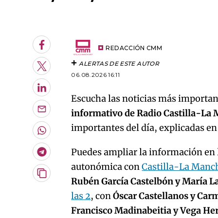
An error oc
Facebook
REDACCIÓN CMM
ALERTAS DE ESTE AUTOR
Twitter
06.08.2026 16:11
LinkedIn
Escucha las noticias más important
informativo de Radio Castilla-La
Enviar
por
importantes del día, explicadas e
Email
Whatsapp
Puedes ampliar la información en l
Telegram
autonómica con
Castilla-La Manc
Copiar
Rubén García Castelbón y María L
URL
las 2
, con
Óscar Castellanos y Car
del
artículo
Francisco Madinabeitia y Vega H