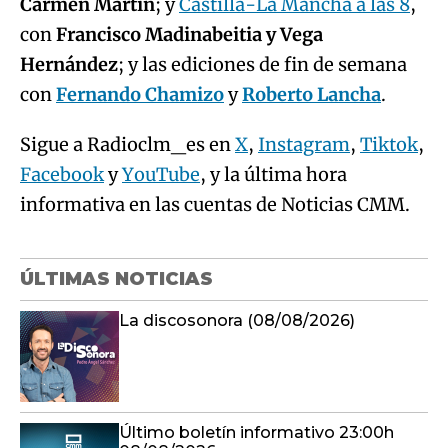
Carmen Martín
; y
Castilla-La Mancha a las 8
,
con
Francisco Madinabeitia y Vega
Hernández
; y las ediciones de fin de semana
con
Fernando Chamizo
y
Roberto Lancha
.
Sigue a Radioclm_es en
X
,
Instagram
,
Tiktok
,
Facebook
y
YouTube
, y la última hora
informativa en las cuentas de Noticias CMM.
ÚLTIMAS NOTICIAS
La discosonora (08/08/2026)
Último boletín informativo 23:00h