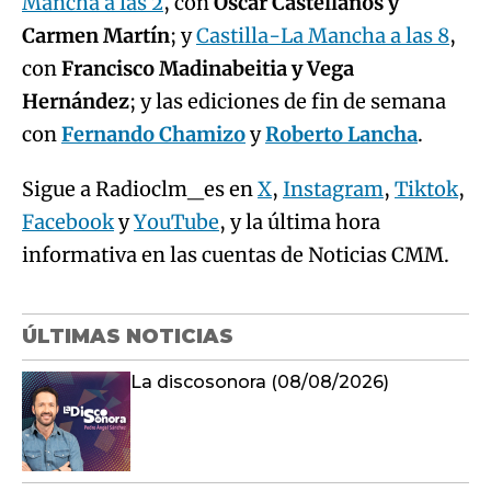
Mancha a las 2
, con
Óscar Castellanos y
Carmen Martín
; y
Castilla-La Mancha a las 8
,
con
Francisco Madinabeitia y Vega
Hernández
; y las ediciones de fin de semana
con
Fernando Chamizo
y
Roberto Lancha
.
Sigue a Radioclm_es en
X
,
Instagram
,
Tiktok
,
Facebook
y
YouTube
, y la última hora
informativa en las cuentas de Noticias CMM.
ÚLTIMAS NOTICIAS
La discosonora (08/08/2026)