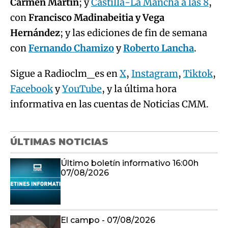
Carmen Martín
; y
Castilla-La Mancha a las 8
,
con
Francisco Madinabeitia y Vega
Hernández
; y las ediciones de fin de semana
con
Fernando Chamizo
y
Roberto Lancha
.
Sigue a Radioclm_es en
X
,
Instagram
,
Tiktok
,
Facebook
y
YouTube
, y la última hora
informativa en las cuentas de Noticias CMM.
ÚLTIMAS NOTICIAS
Último boletín informativo 16:00h
07/08/2026
El campo - 07/08/2026