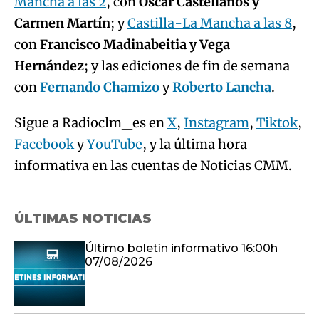
Mancha a las 2
, con
Óscar Castellanos y
Carmen Martín
; y
Castilla-La Mancha a las 8
,
con
Francisco Madinabeitia y Vega
Hernández
; y las ediciones de fin de semana
con
Fernando Chamizo
y
Roberto Lancha
.
Sigue a Radioclm_es en
X
,
Instagram
,
Tiktok
,
Facebook
y
YouTube
, y la última hora
informativa en las cuentas de Noticias CMM.
ÚLTIMAS NOTICIAS
Último boletín informativo 16:00h
07/08/2026