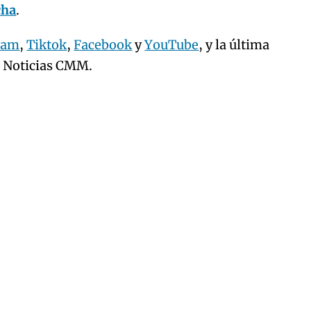
cha
.
ram
,
Tiktok
,
Facebook
y
YouTube
, y la última
e Noticias CMM.