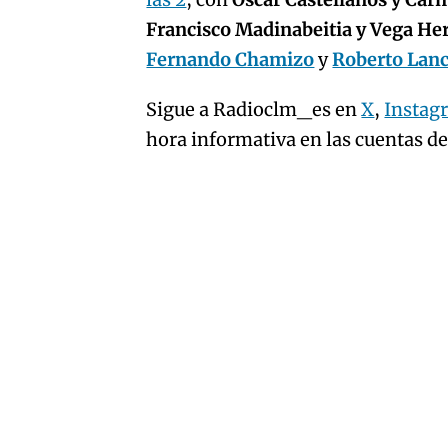
artículo
Francisco Madinabeitia y Vega H
Fernando Chamizo
y
Roberto Lan
Sigue a Radioclm_es en
X
,
Instag
hora informativa en las cuentas d