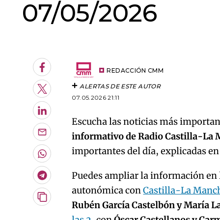
07/05/2026
An error oc
Facebook
REDACCIÓN CMM
ALERTAS DE ESTE AUTOR
Twitter
07.05.2026 21:11
LinkedIn
Escucha las noticias más important
informativo de Radio Castilla-La
Enviar
por
importantes del día, explicadas e
Email
Whatsapp
Puedes ampliar la información en l
Telegram
autonómica con
Castilla-La Manc
Copiar
Rubén García Castelbón y María L
URL
las 2
, con
Óscar Castellanos y Car
del