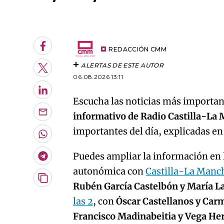
An error oc
Facebook
REDACCIÓN CMM
ALERTAS DE ESTE AUTOR
Twitter
06.08.2026 13:11
LinkedIn
Escucha las noticias más important
informativo de Radio Castilla-La
Enviar
por
importantes del día, explicadas e
Email
Whatsapp
Puedes ampliar la información en l
Telegram
autonómica con
Castilla-La Manc
Copiar
Rubén García Castelbón y María L
URL
las 2
, con
Óscar Castellanos y Car
del
artículo
Francisco Madinabeitia y Vega H