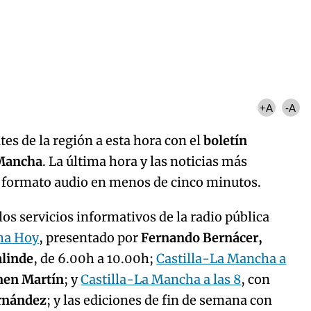
Algo salió mal.
curred, please try again later.
Try again
+A
-A
es de la región a esta hora con el
boletín
 Mancha
. La última hora y las noticias más
n formato audio en menos de cinco minutos.
os servicios informativos de la radio pública
ha Hoy
, presentado por
Fernando Bernácer,
alinde
, de 6.00h a 10.00h;
Castilla-La Mancha a
men Martín
; y
Castilla-La Mancha a las 8
, con
ernández
; y las ediciones de fin de semana con