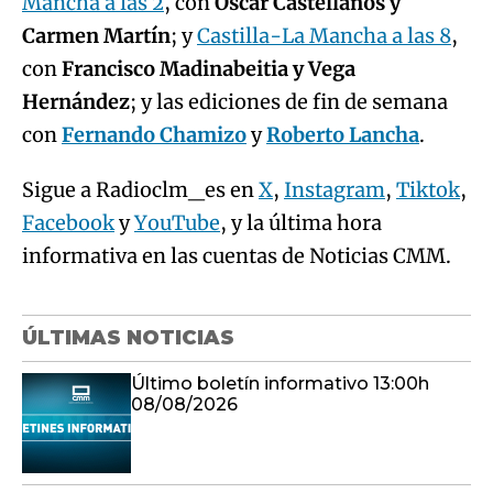
Mancha a las 2
, con
Óscar Castellanos y
Carmen Martín
; y
Castilla-La Mancha a las 8
,
con
Francisco Madinabeitia y Vega
Hernández
; y las ediciones de fin de semana
con
Fernando Chamizo
y
Roberto Lancha
.
Sigue a Radioclm_es en
X
,
Instagram
,
Tiktok
,
Facebook
y
YouTube
, y la última hora
informativa en las cuentas de Noticias CMM.
ÚLTIMAS NOTICIAS
Último boletín informativo 13:00h
08/08/2026