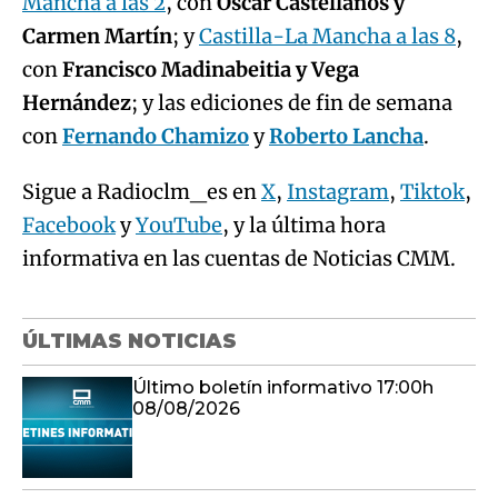
Mancha a las 2
, con
Óscar Castellanos y
Carmen Martín
; y
Castilla-La Mancha a las 8
,
con
Francisco Madinabeitia y Vega
Hernández
; y las ediciones de fin de semana
con
Fernando Chamizo
y
Roberto Lancha
.
Sigue a Radioclm_es en
X
,
Instagram
,
Tiktok
,
Facebook
y
YouTube
, y la última hora
informativa en las cuentas de Noticias CMM.
ÚLTIMAS NOTICIAS
Último boletín informativo 17:00h
08/08/2026