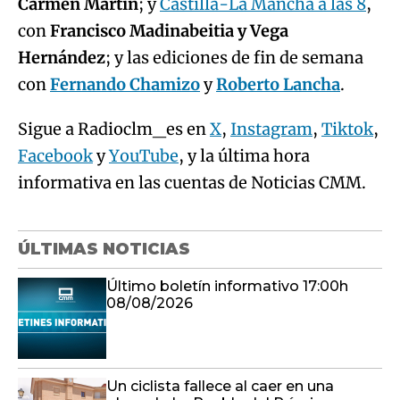
Carmen Martín
; y
Castilla-La Mancha a las 8
,
con
Francisco Madinabeitia y Vega
Hernández
; y las ediciones de fin de semana
con
Fernando Chamizo
y
Roberto Lancha
.
Sigue a Radioclm_es en
X
,
Instagram
,
Tiktok
,
Facebook
y
YouTube
, y la última hora
informativa en las cuentas de Noticias CMM.
ÚLTIMAS NOTICIAS
Último boletín informativo 17:00h
08/08/2026
Un ciclista fallece al caer en una