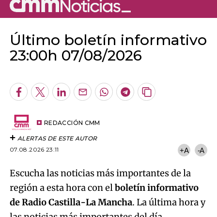
Último boletín informativo
23:00h 07/08/2026
Algo salió mal.
An error occurred, please try again later.
Facebook
Twitter
LinkedIn
Enviar
Whatsapp
Telegram
Copiar
por
URL
Try again
Email
del
artículo
REDACCIÓN CMM
ALERTAS DE ESTE AUTOR
07.08.2026 23:11
+A
-A
Escucha las noticias más importantes de la
región a esta hora con el
boletín informativo
de Radio Castilla-La Mancha
. La última hora y
las noticias más importantes del día,