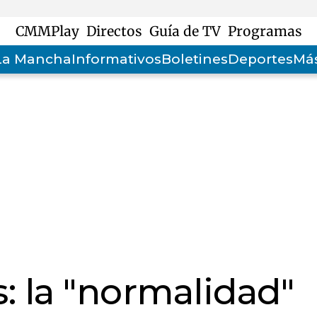
CMMPlay
Directos
Guía de TV
Programas
-La Mancha
Informativos
Boletines
Deportes
Más
: la "normalidad"