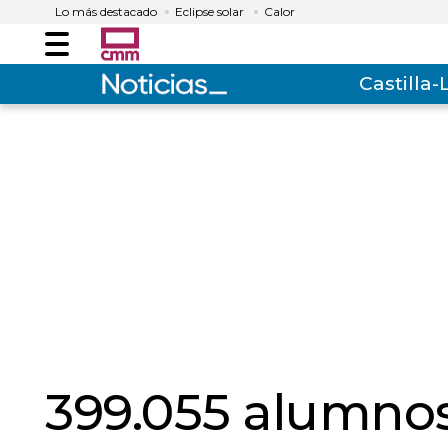
Lo más destacado
Eclipse solar
Calor
Menú
Castilla
399.055 alumnos