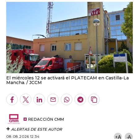
El miércoles 12 se activará el PLATECAM en Castilla-La
Mancha.
JCCM
Facebook
Twitter
LinkedIn
Enviar
Whatsapp
Telegram
Copiar
por
URL
Email
del
artículo
REDACCIÓN CMM
ALERTAS DE ESTE AUTOR
08.08.2026 12:34
+A
-A