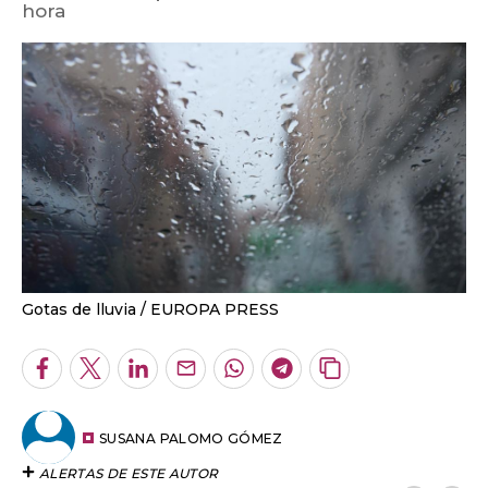
hora
Gotas de lluvia
EUROPA PRESS
Facebook
Twitter
LinkedIn
Enviar
Whatsapp
Telegram
Copiar
por
URL
Email
del
artículo
SUSANA PALOMO GÓMEZ
ALERTAS DE ESTE AUTOR