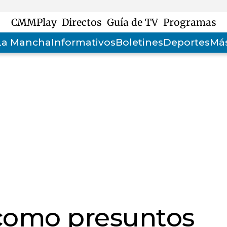
CMMPlay
Directos
Guía de TV
Programas
-La Mancha
Informativos
Boletines
Deportes
Más
 como presuntos