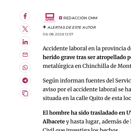
Facebook
REDACCIÓN CMM
ALERTAS DE ESTE AUTOR
Twitter
06.08.2026 12:57
LinkedIn
Accidente laboral en la provincia 
herido grave tras ser atropellado
Enviar
por
metalúrgica en Chinchilla de Mon
Email
Whatsapp
Según informan fuentes del Servic
Telegram
aviso por el accidente laboral se 
Copiar
situada en la calle Quito de esta lo
URL
del
artículo
El hombre ha sido trasladado en UV
Albacete
y hasta lugar, además de 
Civil que investiga los hechos.