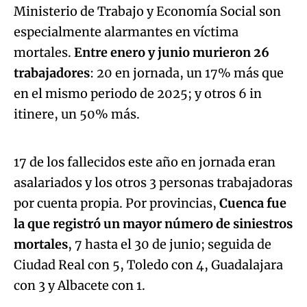
Ministerio de Trabajo y Economía Social son
especialmente alarmantes en víctima
mortales.
Entre enero y junio murieron 26
trabajadores
: 20 en jornada, un 17% más que
en el mismo periodo de 2025; y otros 6 in
Algo salió mal.
itinere, un 50% más.
An error occurred, please try again later.
17 de los fallecidos este año en jornada eran
asalariados y los otros 3 personas trabajadoras
Try again
por cuenta propia. Por provincias,
Cuenca fue
la que registró un mayor número de siniestros
mortales
, 7 hasta el 30 de junio; seguida de
Ciudad Real con 5, Toledo con 4, Guadalajara
con 3 y Albacete con 1.