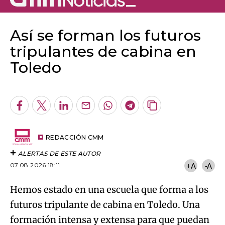
Así se forman los futuros
tripulantes de cabina en
Toledo
Algo salió mal.
An error occurred, please try again later.
Facebook
Twitter
LinkedIn
Enviar
Whatsapp
Telegram
Copiar
por
URL
Try again
Email
del
artículo
REDACCIÓN CMM
ALERTAS DE ESTE AUTOR
07.08.2026 18:11
+A
-A
Hemos estado en una escuela que forma a los
futuros tripulante de cabina en Toledo. Una
formación intensa y extensa para que puedan