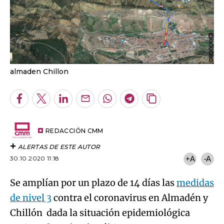
almaden Chillon
Facebook
Twitter
LinkedIn
Enviar
Whatsapp
Telegram
Copiar
por
URL
Email
del
artículo
REDACCIÓN CMM
ALERTAS DE ESTE AUTOR
30.10.2020 11:18
+A
-A
Se amplían por un plazo de 14 días las
medidas
de nivel 3
contra el coronavirus en Almadén y
Chillón dada la situación epidemiológica