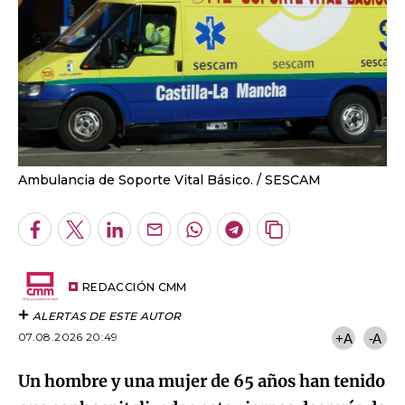
Ambulancia de Soporte Vital Básico.
SESCAM
Facebook
Twitter
LinkedIn
Enviar
Whatsapp
Telegram
Copiar
por
URL
Email
del
artículo
REDACCIÓN CMM
ALERTAS DE ESTE AUTOR
07.08.2026 20:49
+A
-A
Un hombre y una mujer de 65 años han tenido