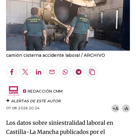
camión cisterna accidente laboral
ARCHIVO
Facebook
Twitter
LinkedIn
Enviar
Whatsapp
Telegram
Copiar
por
URL
Email
del
artículo
REDACCIÓN CMM
ALERTAS DE ESTE AUTOR
07.08.2026 20:24
+A
-A
Los datos sobre siniestralidad laboral en
Castilla-La Mancha publicados por el