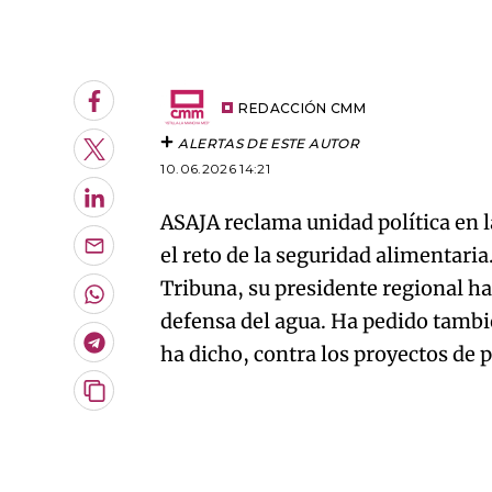
An error oc
Facebook
REDACCIÓN CMM
ALERTAS DE ESTE AUTOR
Twitter
10.06.2026 14:21
LinkedIn
ASAJA reclama unidad política en l
el reto de la seguridad alimentari
Enviar
por
Tribuna, su presidente regional h
Email
Whatsapp
defensa del agua. Ha pedido tambi
Telegram
ha dicho, contra los proyectos de p
Copiar
URL
del
artículo