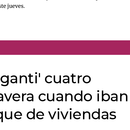
este jueves.
aganti' cuatro
avera cuando iban
que de viviendas