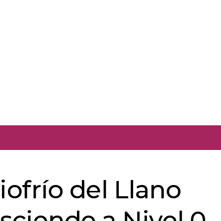
iofrío del Llano
sciende a Nivel 0