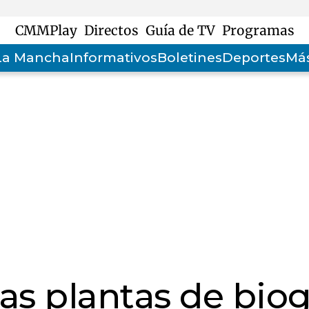
CMMPlay
Directos
Guía de TV
Programas
-La Mancha
Informativos
Boletines
Deportes
Más
las plantas de bio