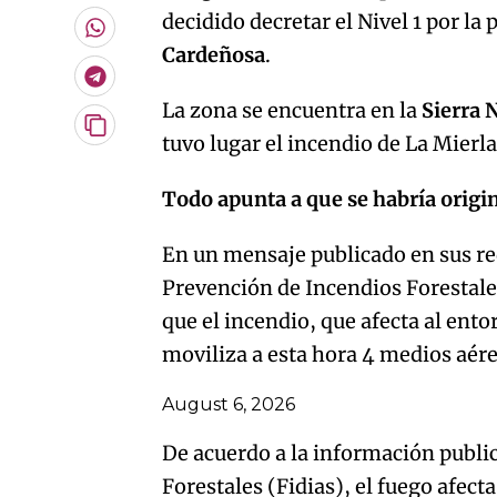
por
decidido decretar el Nivel 1 por la 
Email
Whatsapp
Cardeñosa
.
Telegram
La zona se encuentra en la
Sierra 
Copiar
tuvo lugar el incendio de La Mierl
URL
del
artículo
Todo apunta a que se habría origi
En un mensaje publicado en sus red
Prevención de Incendios Forestal
que el incendio, que afecta al ent
moviliza a esta hora 4 medios aére
August 6, 2026
De acuerdo a la información publi
Forestales (Fidias), el fuego afect