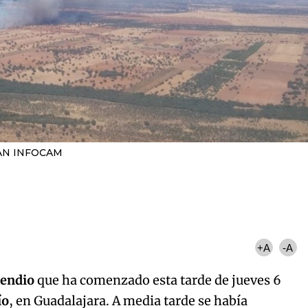
AN INFOCAM
+A
-A
ncendio
que ha comenzado esta tarde de jueves 6
ío
, en Guadalajara. A media tarde se había