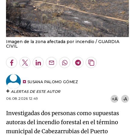
Imagen de la zona afectada por incendio
GUARDIA
CIVIL
Facebook
Twitter
LinkedIn
Enviar
Whatsapp
Telegram
Copiar
por
URL
Email
del
artículo
SUSANA PALOMO GÓMEZ
ALERTAS DE ESTE AUTOR
06.08.2026 12:49
+A
-A
Investigadas dos personas como supuestas
autoras del incendio forestal en el término
municipal de Cabezarrubias del Puerto