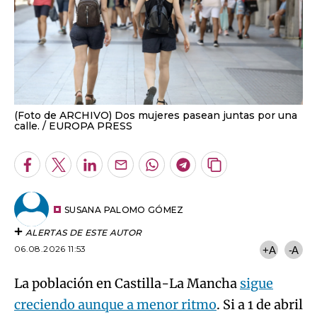
(Foto de ARCHIVO) Dos mujeres pasean juntas por una
calle.
EUROPA PRESS
Facebook
Twitter
LinkedIn
Enviar
Whatsapp
Telegram
Copiar
por
URL
Email
del
artículo
SUSANA PALOMO GÓMEZ
ALERTAS DE ESTE AUTOR
06.08.2026 11:53
+A
-A
La población en Castilla-La Mancha
sigue
creciendo aunque a menor ritmo
. Si a 1 de abril