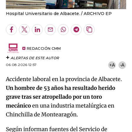
Hospital Universitario de Albacete.
ARCHIVO EP
Facebook
Twitter
LinkedIn
Enviar
Whatsapp
Telegram
Copiar
por
URL
Email
del
artículo
REDACCIÓN CMM
ALERTAS DE ESTE AUTOR
06.08.2026 12:57
+A
-A
Accidente laboral en la provincia de Albacete.
Un hombre de 53 años ha resultado herido
grave tras ser atropellado por un toro
mecánico
en una industria metalúrgica en
Chinchilla de Montearagón.
Según informan fuentes del Servicio de