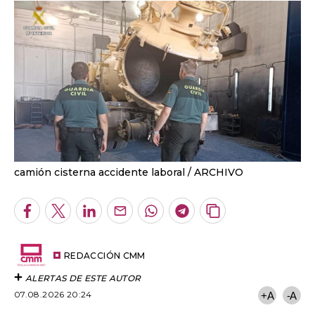
camión cisterna accidente laboral
ARCHIVO
Facebook
Twitter
LinkedIn
Enviar
Whatsapp
Telegram
Copiar
por
URL
Email
del
artículo
REDACCIÓN CMM
ALERTAS DE ESTE AUTOR
07.08.2026 20:24
+A
-A