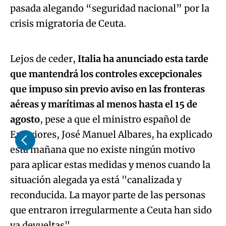
pasada alegando “seguridad nacional” por la
Algo salió mal.
crisis migratoria de Ceuta.
An error occurred, please try again later.
Lejos de ceder,
Italia ha anunciado esta tarde
que mantendrá los controles excepcionales
Try again
que impuso sin previo aviso en las fronteras
aéreas y marítimas al menos hasta el 15 de
agosto
, pese a que el ministro español de
Exteriores, José Manuel Albares, ha explicado
esta mañana que no existe ningún motivo
para aplicar estas medidas y menos cuando la
situación alegada ya está "canalizada y
reconducida. La mayor parte de las personas
que entraron irregularmente a Ceuta han sido
ya devueltas".