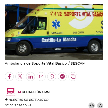
Ambulancia de Soporte Vital Básico.
SESCAM
Facebook
Twitter
LinkedIn
Enviar
Whatsapp
Telegram
Copiar
por
URL
Email
del
artículo
REDACCIÓN CMM
ALERTAS DE ESTE AUTOR
07.08.2026 20:49
+A
-A