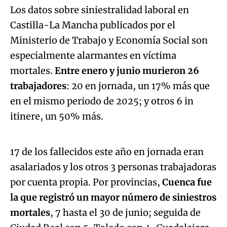
Los datos sobre siniestralidad laboral en
Castilla-La Mancha publicados por el
Ministerio de Trabajo y Economía Social son
especialmente alarmantes en víctima
mortales.
Entre enero y junio murieron 26
trabajadores
: 20 en jornada, un 17% más que
en el mismo periodo de 2025; y otros 6 in
Algo salió mal.
itinere, un 50% más.
An error occurred, please try again later.
17 de los fallecidos este año en jornada eran
asalariados y los otros 3 personas trabajadoras
Try again
por cuenta propia. Por provincias,
Cuenca fue
la que registró un mayor número de siniestros
mortales
, 7 hasta el 30 de junio; seguida de