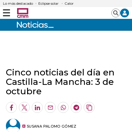
Lo más destacado
Eclipse solar
Calor
Menú
Buscar
Cinco noticias del día en
Castilla-La Mancha: 3 de
octubre
Facebook
Twitter
LinkedIn
Enviar
Whatsapp
Telegram
Copiar
por
URL
Email
del
artículo
SUSANA PALOMO GÓMEZ