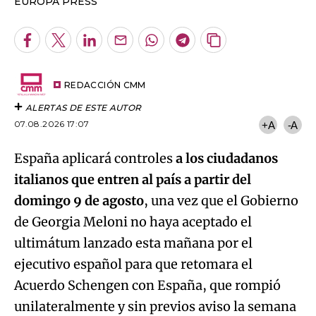
EUROPA PRESS
Facebook
Twitter
LinkedIn
Enviar
Whatsapp
Telegram
Copiar
por
URL
Email
del
artículo
REDACCIÓN CMM
ALERTAS DE ESTE AUTOR
07.08.2026 17:07
+A
-A
España aplicará controles
a los ciudadanos
italianos que entren al país a partir del
domingo 9 de agosto
, una vez que el Gobierno
de Georgia Meloni no haya aceptado el
ultimátum lanzado esta mañana por el
ejecutivo español para que retomara el
Acuerdo Schengen con España, que rompió
unilateralmente y sin previos aviso la semana