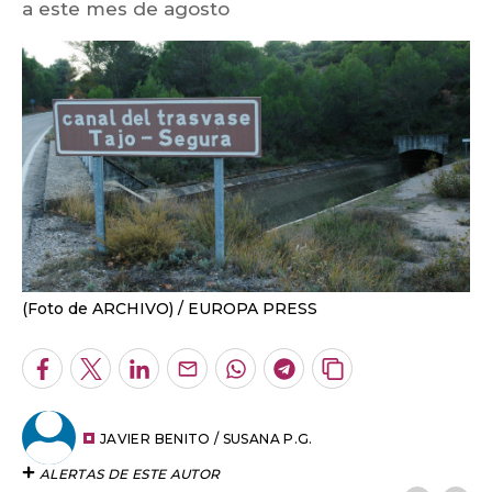
a este mes de agosto
(Foto de ARCHIVO)
EUROPA PRESS
Facebook
Twitter
LinkedIn
Enviar
Whatsapp
Telegram
Copiar
por
URL
Email
del
artículo
JAVIER BENITO / SUSANA P.G.
ALERTAS DE ESTE AUTOR