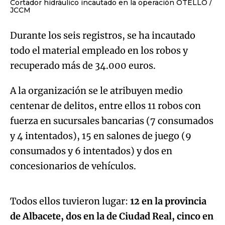
Cortador hidráulico incautado en la operación OTELLO
JCCM
Durante los seis registros, se ha incautado
todo el material empleado en los robos y
recuperado más de 34.000 euros.
A la organización se le atribuyen medio
centenar de delitos, entre ellos 11 robos con
fuerza en sucursales bancarias (7 consumados
y 4 intentados), 15 en salones de juego (9
consumados y 6 intentados) y dos en
Algo salió mal.
concesionarios de vehículos.
An error occurred, please try again later.
Todos ellos tuvieron lugar:
12 en la provincia
de Albacete, dos en la de Ciudad Real, cinco en
Try again