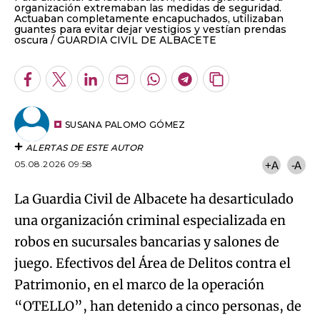
organización extremaban las medidas de seguridad.
Actuaban completamente encapuchados, utilizaban
guantes para evitar dejar vestigios y vestían prendas
oscura
GUARDIA CIVIL DE ALBACETE
Facebook
Twitter
LinkedIn
Enviar
Whatsapp
Telegram
Copiar
por
URL
Email
del
artículo
SUSANA PALOMO GÓMEZ
ALERTAS DE ESTE AUTOR
05.08.2026 09:58
+A
-A
La Guardia Civil de Albacete ha desarticulado
una organización criminal especializada en
robos en sucursales bancarias y salones de
juego. Efectivos del Área de Delitos contra el
Patrimonio, en el marco de la operación
“OTELLO”, han detenido a cinco personas, de