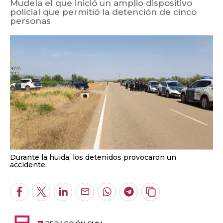
Mudela el que inició un amplio dispositivo
policial que permitió la detención de cinco
personas
Durante la huida, los detenidos provocaron un
accidente.
Facebook
Twitter
LinkedIn
Enviar
Whatsapp
Telegram
Copiar
por
URL
Email
del