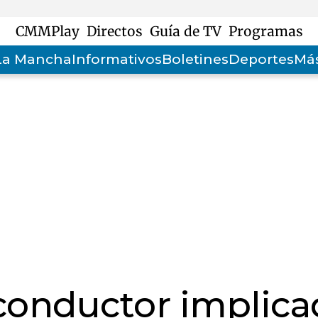
CMMPlay
Directos
Guía de TV
Programas
-La Mancha
Informativos
Boletines
Deportes
Más
conductor implic