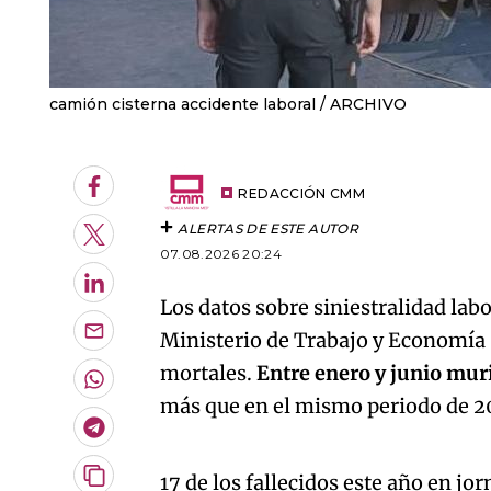
camión cisterna accidente laboral
ARCHIVO
Facebook
REDACCIÓN CMM
ALERTAS DE ESTE AUTOR
Twitter
07.08.2026 20:24
LinkedIn
Los datos sobre siniestralidad lab
Ministerio de Trabajo y Economía
Enviar
por
mortales.
Entre enero y junio mur
Email
Whatsapp
más que en el mismo periodo de 20
Telegram
An error oc
17 de los fallecidos este año en jo
Copiar