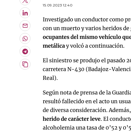
Twitter
15.09.2023 12:40
LinkedIn
Investigado un conductor como pre
con un muerto y varios heridos de
Enviar
por
ocupantes del mismo vehículo que s
Email
Whatsapp
metálica
y volcó a continuación.
Telegram
El siniestro se produjo el pasado 
Copiar
carretera N-430 (Badajoz-Valencia
URL
Real).
del
artículo
Según nota de prensa de la Guardi
resultó fallecido en el acto un usu
de diversa consideración. Además
herido de carácter leve
. El conduct
alcoholemia una tasa de 0’52 y 0’