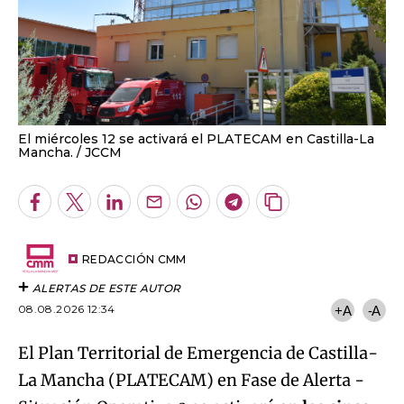
El miércoles 12 se activará el PLATECAM en Castilla-La
Mancha.
JCCM
Facebook
Twitter
LinkedIn
Enviar
Whatsapp
Telegram
Copiar
por
URL
Email
del
artículo
REDACCIÓN CMM
ALERTAS DE ESTE AUTOR
08.08.2026 12:34
+A
-A
El Plan
Territorial de Emergencia de Castilla-
La Mancha (PLATECAM) en Fase de Alerta -