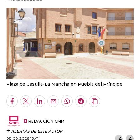
Plaza de Castilla-La Mancha en Puebla del Príncipe
Facebook
Twitter
LinkedIn
Enviar
Whatsapp
Telegram
Copiar
por
URL
Email
del
artículo
REDACCIÓN CMM
ALERTAS DE ESTE AUTOR
08.08.2026 16:41
+A
-A