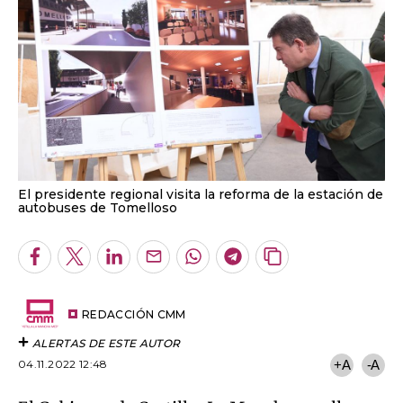
El presidente regional visita la reforma de la estación de
autobuses de Tomelloso
Facebook
Twitter
LinkedIn
Enviar
Whatsapp
Telegram
Copiar
por
URL
Email
del
artículo
REDACCIÓN CMM
ALERTAS DE ESTE AUTOR
04.11.2022 12:48
+A
-A