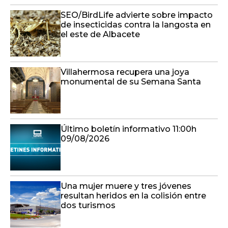
SEO/BirdLife advierte sobre impacto
de insecticidas contra la langosta en
el este de Albacete
Villahermosa recupera una joya
monumental de su Semana Santa
Último boletín informativo 11:00h
09/08/2026
Una mujer muere y tres jóvenes
resultan heridos en la colisión entre
dos turismos