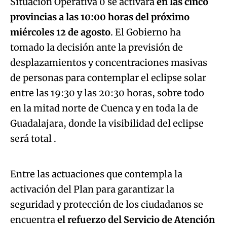
Situación Operativa 0 se activará
en las cinco
provincias a las 10:00 horas del próximo
miércoles 12 de agosto
. El Gobierno ha
tomado la decisión ante la previsión de
desplazamientos y concentraciones masivas
de personas para contemplar el eclipse solar
entre las 19:30 y las 20:30 horas, sobre todo
en la mitad norte de Cuenca y en toda la de
Guadalajara, donde la visibilidad del eclipse
Algo salió mal.
será total .
An error occurred, please try again later.
Entre las actuaciones que contempla la
activación del Plan para garantizar la
Try again
seguridad y protección de los ciudadanos se
encuentra
el refuerzo del Servicio de Atención