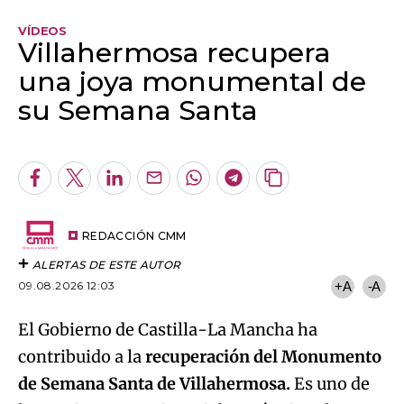
VÍDEOS
Villahermosa recupera
una joya monumental de
su Semana Santa
Algo salió mal.
An error occurred, please try again later.
Facebook
Twitter
LinkedIn
Enviar
Whatsapp
Telegram
Copiar
por
URL
Try again
Email
del
artículo
REDACCIÓN CMM
ALERTAS DE ESTE AUTOR
09.08.2026 12:03
+A
-A
El Gobierno de Castilla-La Mancha ha
contribuido a la
recuperación del Monumento
de Semana Santa de Villahermosa.
Es uno de