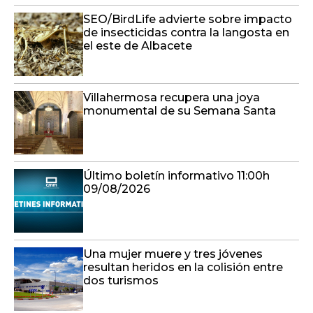
SEO/BirdLife advierte sobre impacto
de insecticidas contra la langosta en
el este de Albacete
Villahermosa recupera una joya
monumental de su Semana Santa
Último boletín informativo 11:00h
09/08/2026
Una mujer muere y tres jóvenes
resultan heridos en la colisión entre
dos turismos