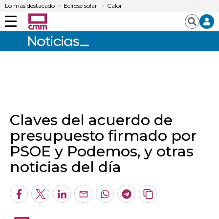
Lo más destacado
Eclipse solar
Calor
Menú
Buscar
Claves del acuerdo de
presupuesto firmado por
PSOE y Podemos, y otras
noticias del día
Facebook
Twitter
LinkedIn
Enviar
Whatsapp
Telegram
Copiar
por
URL
Email
del