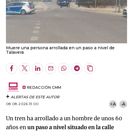
Muere una persona arrollada en un paso a nivel de
Talavera
Facebook
Twitter
LinkedIn
Enviar
Whatsapp
Telegram
Copiar
por
URL
Email
del
artículo
REDACCIÓN CMM
ALERTAS DE ESTE AUTOR
08.08.2026 13:00
+A
-A
Un tren ha arrollado a un hombre de unos 60
años en
un paso a nivel situado en la calle