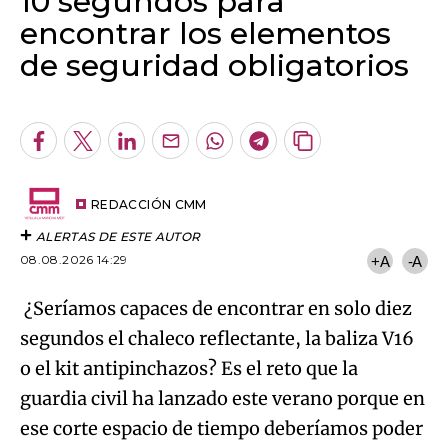
10 segundos para
encontrar los elementos
de seguridad obligatorios
Algo salió mal.
An error occurred, please try again later.
Facebook
Twitter
LinkedIn
Enviar
Whatsapp
Telegram
Copiar
por
URL
Try again
Email
del
artículo
REDACCIÓN CMM
ALERTAS DE ESTE AUTOR
08.08.2026 14:29
+A
-A
¿Seríamos capaces de encontrar en solo diez
segundos el chaleco reflectante, la baliza V16
o el kit antipinchazos? Es el reto que la
guardia civil ha lanzado este verano porque en
ese corte espacio de tiempo deberíamos poder