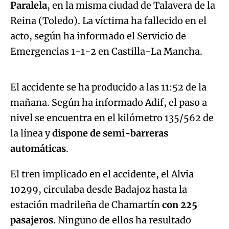
Paralela
, en la misma ciudad de Talavera de la
Reina (Toledo). La víctima ha fallecido en el
acto, según ha informado el Servicio de
Algo salió mal.
Emergencias 1-1-2 en Castilla-La Mancha.
An error occurred, please try again later.
El accidente se ha producido a las 11:52 de la
mañana. Según ha informado Adif, el paso a
Try again
nivel se encuentra en el kilómetro 135/562 de
la línea y
dispone de semi-barreras
automáticas
.
El tren implicado en el accidente, el Alvia
10299, circulaba desde Badajoz hasta la
estación madrileña de Chamartín
con 225
pasajeros
. Ninguno de ellos ha resultado