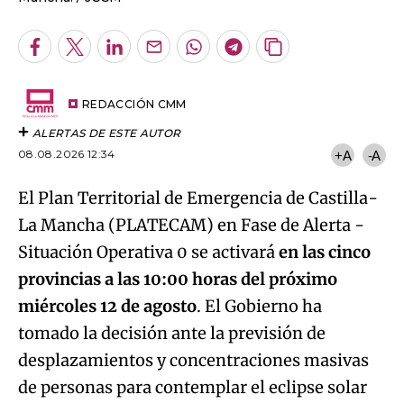
Facebook
Twitter
LinkedIn
Enviar
Whatsapp
Telegram
Copiar
por
URL
Email
del
artículo
REDACCIÓN CMM
ALERTAS DE ESTE AUTOR
08.08.2026 12:34
+A
-A
El Plan
Territorial de Emergencia de Castilla-
La Mancha (PLATECAM) en Fase de Alerta -
Situación Operativa 0 se activará
en las cinco
provincias a las 10:00 horas del próximo
miércoles 12 de agosto
. El Gobierno ha
tomado la decisión ante la previsión de
desplazamientos y concentraciones masivas
de personas para contemplar el eclipse solar