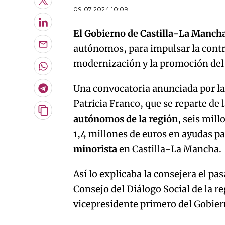
Twitter
09.07.2024 10:09
LinkedIn
El Gobierno de Castilla-La Manch
autónomos, para impulsar la contr
Enviar
por
modernización y la promoción del
Email
Whatsapp
Una convocatoria anunciada por l
Telegram
Patricia Franco, que se reparte de
Copiar
autónomos de la región
, seis mil
URL
1,4 millones de euros en ayudas p
del
artículo
minorista
en Castilla-La Mancha.
Así lo explicaba la consejera el pa
Consejo del Diálogo Social de la re
vicepresidente primero del Gobiern