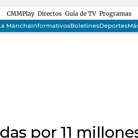
CMMPlay
Directos
Guía de TV
Programas
-La Mancha
Informativos
Boletines
Deportes
Más
as por 11 millone