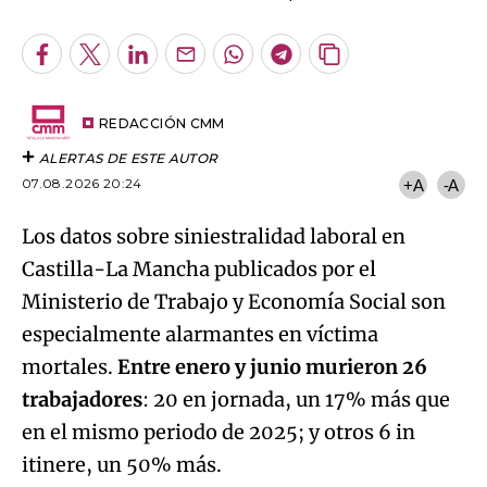
Facebook
Twitter
LinkedIn
Enviar
Whatsapp
Telegram
Copiar
por
URL
Email
del
artículo
REDACCIÓN CMM
ALERTAS DE ESTE AUTOR
07.08.2026 20:24
+A
-A
Los datos sobre siniestralidad laboral en
Castilla-La Mancha publicados por el
Ministerio de Trabajo y Economía Social son
especialmente alarmantes en víctima
mortales.
Entre enero y junio murieron 26
trabajadores
: 20 en jornada, un 17% más que
en el mismo periodo de 2025; y otros 6 in
Algo salió mal.
itinere, un 50% más.
An error occurred, please try again later.