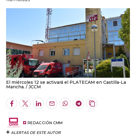
El miércoles 12 se activará el PLATECAM en Castilla-La
Mancha.
JCCM
Facebook
Twitter
LinkedIn
Enviar
Whatsapp
Telegram
Copiar
por
URL
Email
del
artículo
REDACCIÓN CMM
ALERTAS DE ESTE AUTOR