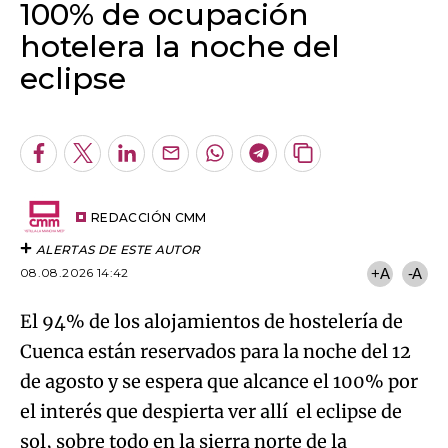
100% de ocupación
hotelera la noche del
eclipse
Algo salió mal.
An error occurred, please try again later.
Facebook
Twitter
LinkedIn
Enviar
Whatsapp
Telegram
Copiar
por
URL
Try again
Email
del
artículo
REDACCIÓN CMM
ALERTAS DE ESTE AUTOR
08.08.2026 14:42
+A
-A
El 94% de los alojamientos de hostelería de
Cuenca están reservados para la noche del 12
de agosto y se espera que alcance el 100% por
el interés que despierta ver allí el eclipse de
sol, sobre todo en la sierra norte de la