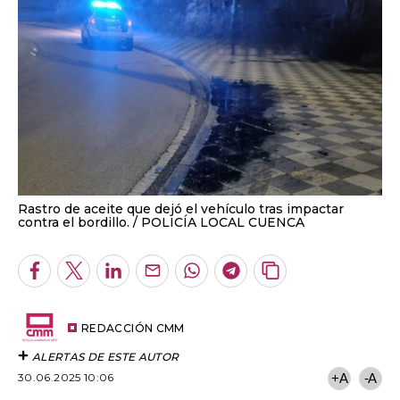
Rastro de aceite que dejó el vehículo tras impactar
contra el bordillo.
POLICÍA LOCAL CUENCA
Facebook
Twitter
LinkedIn
Enviar
Whatsapp
Telegram
Copiar
por
URL
Email
del
artículo
REDACCIÓN CMM
ALERTAS DE ESTE AUTOR
30.06.2025 10:06
+A
-A