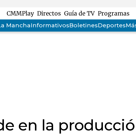
CMMPlay
Directos
Guía de TV
Programas
-La Mancha
Informativos
Boletines
Deportes
Más
e en la producci