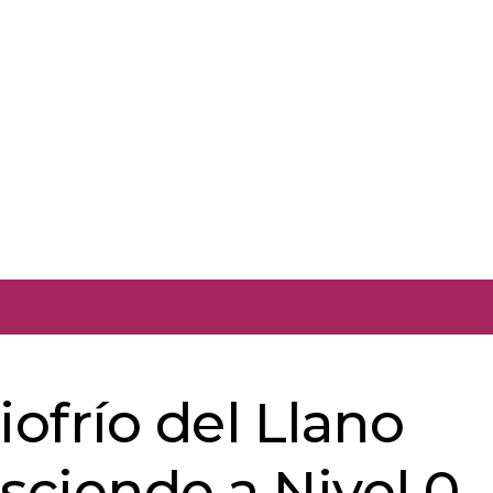
iofrío del Llano
sciende a Nivel 0