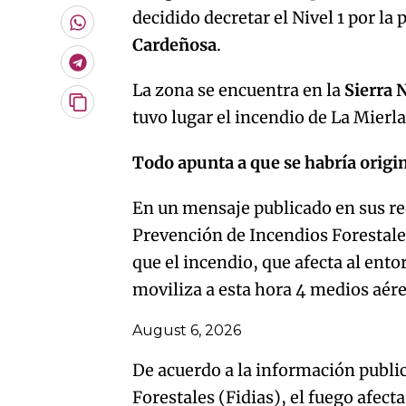
por
decidido decretar el Nivel 1 por la 
Email
Whatsapp
Cardeñosa
.
Telegram
La zona se encuentra en la
Sierra 
Copiar
tuvo lugar el incendio de La Mierl
URL
del
artículo
Todo apunta a que se habría origi
En un mensaje publicado en sus red
Prevención de Incendios Forestal
que el incendio, que afecta al ent
moviliza a esta hora 4 medios aére
August 6, 2026
De acuerdo a la información publi
Forestales (Fidias), el fuego afect