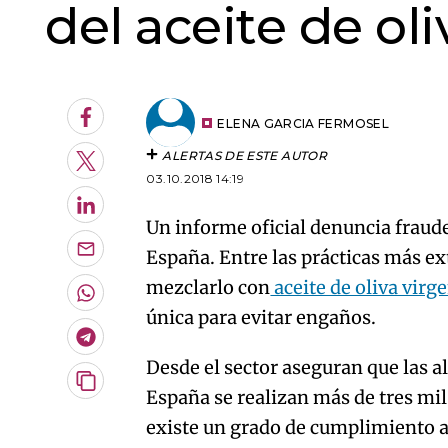
del aceite de ol
Facebook
ELENA GARCIA FERMOSEL
ALERTAS DE ESTE AUTOR
Twitter
03.10.2018 14:19
LinkedIn
Un informe oficial denuncia fraude
España. Entre las prácticas más ex
Enviar
por
mezclarlo con
aceite de oliva virg
Email
Whatsapp
única para evitar engaños.
Telegram
Desde el sector aseguran que las 
Copiar
España se realizan más de tres mil 
URL
existe un grado de cumplimiento a
del
artículo