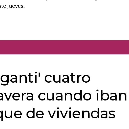
este jueves.
aganti' cuatro
avera cuando iban
que de viviendas