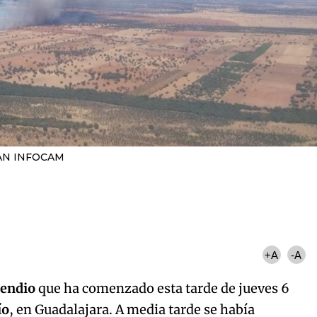
AN INFOCAM
+A
-A
ncendio
que ha comenzado esta tarde de jueves 6
ío
, en Guadalajara. A media tarde se había