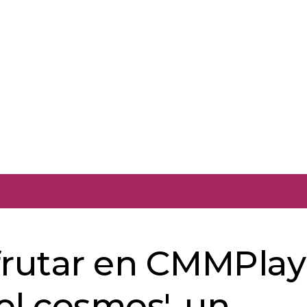
frutar en CMMPlay
del cosmos', un