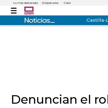
Lo más destacado
Eclipse solar
Calor
Menú
Castilla
Denuncian el ro