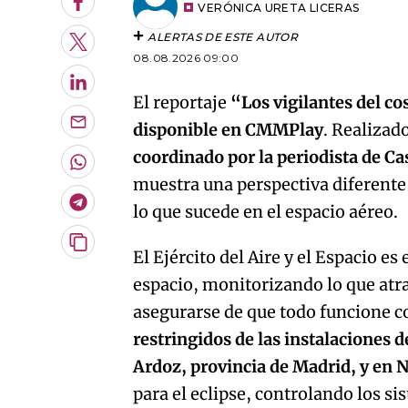
Facebook
VERÓNICA URETA LICERAS
ALERTAS DE ESTE AUTOR
Twitter
08.08.2026 09:00
LinkedIn
El reportaje
“Los vigilantes del cos
disponible en CMMPlay
. Realizado
Enviar
por
coordinado por la periodista de C
Email
Whatsapp
muestra una perspectiva diferente d
Telegram
lo que sucede en el espacio aéreo.
Copiar
El Ejército del Aire y el Espacio e
URL
espacio, monitorizando lo que atra
del
artículo
asegurarse de que todo funcione c
restringidos de las instalaciones d
Ardoz, provincia de Madrid, y en 
para el eclipse, controlando los s