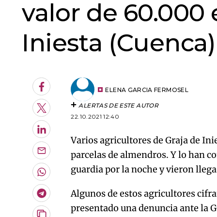
valor de 60.000 
Iniesta (Cuenca)
Facebook
ELENA GARCIA FERMOSEL
ALERTAS DE ESTE AUTOR
Twitter
22.10.2021 12:40
LinkedIn
Varios agricultores de Graja de In
parcelas de almendros. Y lo han 
Enviar
por
guardia por la noche y vieron lleg
Email
Whatsapp
Algunos de estos agricultores cifr
Telegram
presentado una denuncia ante la Gu