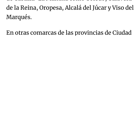
de la Reina, Oropesa, Alcalá del Júcar y Viso del
Marqués.
En otras comarcas de las provincias de Ciudad
Real y Toledo se esperan temperaturas por
encima de los 38 grados.
Avisos por tormentas y lluvias en la
provincia de Albacete
Y a los avisos por calor,
en la provincia de
Albacete suman los avisos por tormentas y
lluvias que afectarán a la comarca de Alcaraz y
el Segura
. También hay previstas lluvias en La
Mancha albaceteña. Se activarán entre las
14:00 y las 22:00 horas.