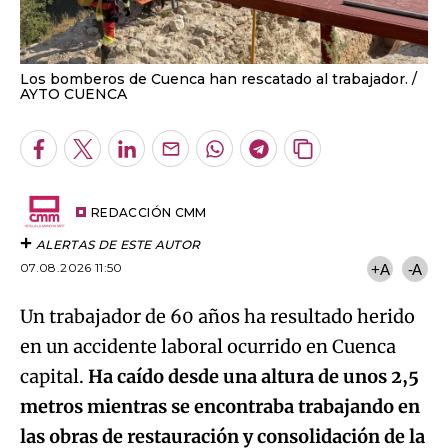
Los bomberos de Cuenca han rescatado al trabajador.
AYTO CUENCA
Facebook
Twitter
LinkedIn
Enviar
Whatsapp
Telegram
Copiar
por
URL
Email
del
artículo
REDACCIÓN CMM
ALERTAS DE ESTE AUTOR
07.08.2026 11:50
+A
-A
Un trabajador de 60 años ha resultado herido
en un accidente laboral ocurrido en Cuenca
capital.
Ha caído desde una altura de unos 2,5
metros mientras se encontraba trabajando en
las obras de restauración y consolidación de la