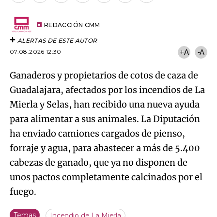
por
URL
Try again
Email
del
artículo
REDACCIÓN CMM
ALERTAS DE ESTE AUTOR
07.08.2026 12:30
+A
-A
Ganaderos y propietarios de cotos de caza de
Guadalajara, afectados por los incendios de La
Mierla y Selas, han recibido una nueva ayuda
para alimentar a sus animales. La Diputación
ha enviado camiones cargados de pienso,
forraje y agua, para abastecer a más de 5.400
cabezas de ganado, que ya no disponen de
unos pactos completamente calcinados por el
fuego.
Temas
Incendio de La Mierla