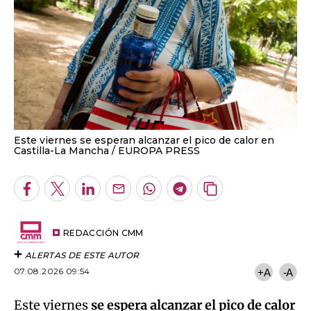
Este viernes se esperan alcanzar el pico de calor en
Castilla-La Mancha
EUROPA PRESS
Facebook
Twitter
LinkedIn
Enviar
Whatsapp
Telegram
Copiar
por
URL
Email
del
artículo
REDACCIÓN CMM
ALERTAS DE ESTE AUTOR
07.08.2026 09:54
+A
-A
Este viernes
se espera alcanzar el pico de calor