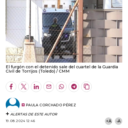
El furgón con el detenido sale del cuartel de la Guardia
Civil de Torrijos (Toledo)
CMM
Facebook
Twitter
LinkedIn
Enviar
Whatsapp
Telegram
Copiar
por
URL
Email
del
artículo
PAULA CORCHADO PÉREZ
ALERTAS DE ESTE AUTOR
19.08.2024 12:46
+A
-A