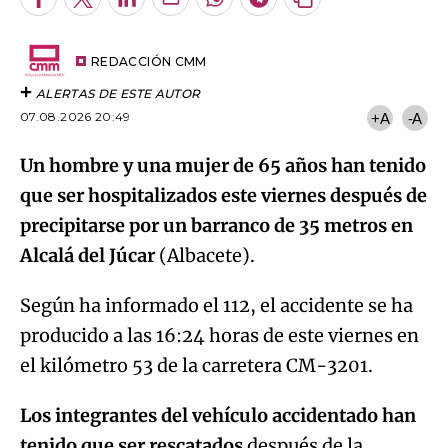
Facebook
Twitter
LinkedIn
Enviar
Whatsapp
Telegram
Copiar
por
URL
Email
del
artículo
REDACCIÓN CMM
ALERTAS DE ESTE AUTOR
07.08.2026 20:49
+A
-A
Un hombre y una mujer de 65 años han tenido
que ser hospitalizados este viernes después de
precipitarse por un barranco de 35 metros en
Alcalá del Júcar
(Albacete).
Según ha informado el 112, el accidente se ha
producido a las 16:24 horas de este viernes en
el kilómetro 53 de la carretera CM-3201.
Los integrantes del vehículo accidentado han
tenido que ser rescatados
después de la