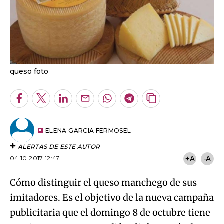
queso foto
Facebook
Twitter
LinkedIn
Enviar
Whatsapp
Telegram
Copiar
por
URL
Email
del
artículo
ELENA GARCIA FERMOSEL
ALERTAS DE ESTE AUTOR
04.10.2017 12:47
+A
-A
Cómo distinguir el queso manchego de sus
imitadores. Es el objetivo de la nueva campaña
publicitaria que el domingo 8 de octubre tiene