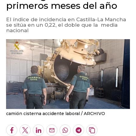
primeros meses del año
El índice de incidencia en Castilla-La Mancha
se sitúa en un 0,22, el doble que la media
nacional
camión cisterna accidente laboral
ARCHIVO
Facebook
Twitter
LinkedIn
Enviar
Whatsapp
Telegram
Copiar