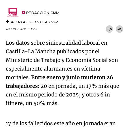
por
URL
Email
del
artículo
REDACCIÓN CMM
ALERTAS DE ESTE AUTOR
07.08.2026 20:24
+A
-A
Los datos sobre siniestralidad laboral en
Castilla-La Mancha publicados por el
Ministerio de Trabajo y Economía Social son
especialmente alarmantes en víctima
mortales.
Entre enero y junio murieron 26
trabajadores
: 20 en jornada, un 17% más que
en el mismo periodo de 2025; y otros 6 in
Algo salió mal.
itinere, un 50% más.
An error occurred, please try again later.
17 de los fallecidos este año en jornada eran