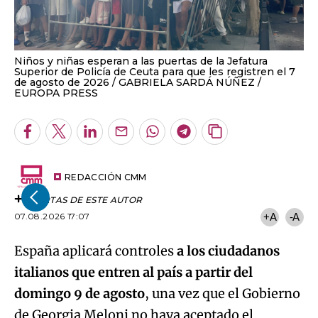
Niños y niñas esperan a las puertas de la Jefatura
Superior de Policía de Ceuta para que les registren el 7
de agosto de 2026
GABRIELA SARDÁ NÚÑEZ /
EUROPA PRESS
Facebook
Twitter
LinkedIn
Enviar
Whatsapp
Telegram
Copiar
por
URL
Email
del
artículo
REDACCIÓN CMM
ALERTAS DE ESTE AUTOR
07.08.2026 17:07
+A
-A
España aplicará controles
a los ciudadanos
italianos que entren al país a partir del
domingo 9 de agosto
, una vez que el Gobierno
de Georgia Meloni no haya aceptado el