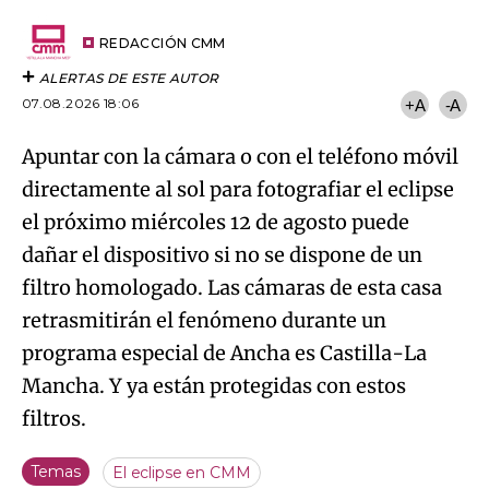
por
URL
Try again
Email
del
artículo
REDACCIÓN CMM
ALERTAS DE ESTE AUTOR
07.08.2026 18:06
+A
-A
Apuntar con la cámara o con el teléfono móvil
directamente al sol para fotografiar el eclipse
el próximo miércoles 12 de agosto puede
dañar el dispositivo si no se dispone de un
filtro homologado. Las cámaras de esta casa
retrasmitirán el fenómeno durante un
programa especial de Ancha es Castilla-La
Mancha. Y ya están protegidas con estos
filtros.
Temas
El eclipse en CMM