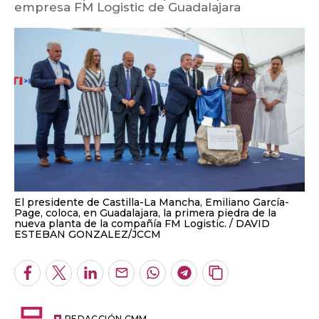
empresa FM Logistic de Guadalajara
El presidente de Castilla-La Mancha, Emiliano García-
Page, coloca, en Guadalajara, la primera piedra de la
nueva planta de la compañía FM Logistic.
DAVID
ESTEBAN GONZALEZ/JCCM
Facebook
Twitter
LinkedIn
Enviar
Whatsapp
Telegram
Copiar
por
URL
Email
del
REDACCIÓN CMM