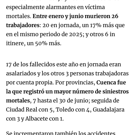
especialmente alarmantes en víctima
mortales.
Entre enero y junio murieron 26
trabajadores
: 20 en jornada, un 17% más que
en el mismo periodo de 2025; y otros 6 in
Algo salió mal.
itinere, un 50% más.
An error occurred, please try again later.
17 de los fallecidos este año en jornada eran
asalariados y los otros 3 personas trabajadoras
Try again
por cuenta propia. Por provincias,
Cuenca fue
la que registró un mayor número de siniestros
mortales
, 7 hasta el 30 de junio; seguida de
Ciudad Real con 5, Toledo con 4, Guadalajara
con 3 y Albacete con 1.
Se incrementaron también los accidentes