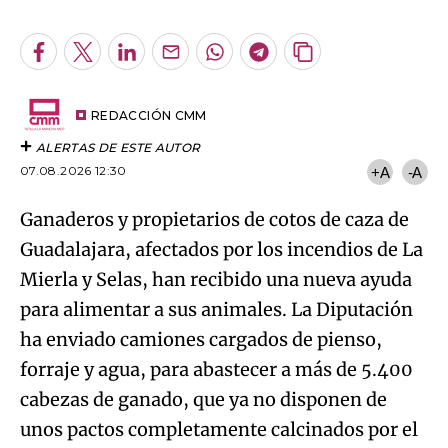
Facebook
Twitter
LinkedIn
Enviar
Whatsapp
Telegram
Copiar
por
URL
Try again
Email
del
artículo
REDACCIÓN CMM
ALERTAS DE ESTE AUTOR
07.08.2026 12:30
+A
-A
Ganaderos y propietarios de cotos de caza de
Guadalajara, afectados por los incendios de La
Mierla y Selas, han recibido una nueva ayuda
para alimentar a sus animales. La Diputación
ha enviado camiones cargados de pienso,
forraje y agua, para abastecer a más de 5.400
cabezas de ganado, que ya no disponen de
unos pactos completamente calcinados por el