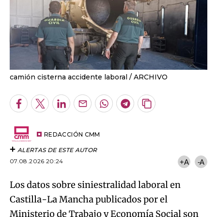
camión cisterna accidente laboral
ARCHIVO
Facebook
Twitter
LinkedIn
Enviar
Whatsapp
Telegram
Copiar
por
URL
Email
del
artículo
REDACCIÓN CMM
ALERTAS DE ESTE AUTOR
07.08.2026 20:24
+A
-A
Los datos sobre siniestralidad laboral en
Castilla-La Mancha publicados por el
Ministerio de Trabajo y Economía Social son