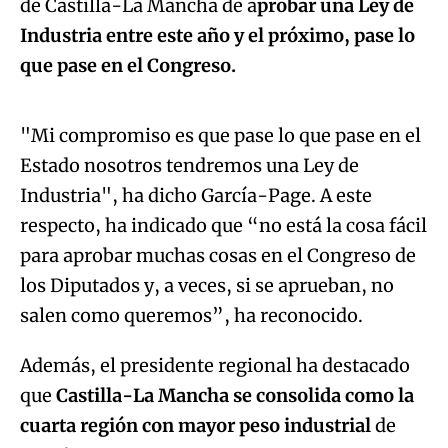
de Castilla-La Mancha de a
probar una Ley de
Industria entre este año y el próximo, pase lo
Algo salió mal.
que pase en el Congreso.
An error occurred, please try again later.
"Mi compromiso es que pase lo que pase en el
Estado nosotros tendremos una Ley de
Try again
Industria", ha dicho García-Page. A este
respecto, ha indicado que “no está la cosa fácil
para aprobar muchas cosas en el Congreso de
los Diputados y, a veces, si se aprueban, no
salen como queremos”, ha reconocido.
Además, el presidente regional ha destacado
que
Castilla-La Mancha se consolida como la
cuarta región con mayor peso industrial
de