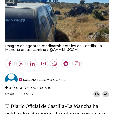
Imagen de agentes medioambientales de Castilla-La
Mancha en un camino
@AAMM_JCCM
Facebook
Twitter
LinkedIn
Enviar
Whatsapp
Telegram
Copiar
por
URL
Email
del
artículo
SUSANA PALOMO GÓMEZ
ALERTAS DE ESTE AUTOR
07.08.2026 09:24
+A
-A
El Diario Oficial de Castilla-La Mancha ha
publicado este viernes la orden que establece