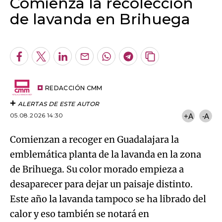
Comienza la recolección
de lavanda en Brihuega
Algo salió mal.
An error occurred, please try again later.
Facebook
Twitter
LinkedIn
Enviar
Whatsapp
Telegram
Copiar
por
URL
Try again
Email
del
artículo
REDACCIÓN CMM
ALERTAS DE ESTE AUTOR
05.08.2026 14:30
+A
-A
Comienzan a recoger en Guadalajara la
emblemática planta de la lavanda en la zona
de Brihuega. Su color morado empieza a
desaparecer para dejar un paisaje distinto.
Este año la lavanda tampoco se ha librado del
calor y eso también se notará en