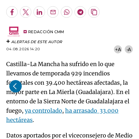
Facebook
Twitter
LinkedIn
Enviar
Whatsapp
Telegram
Copiar
por
URL
Email
del
artículo
REDACCIÓN CMM
ALERTAS DE ESTE AUTOR
04.08.2026 14:20
+A
-A
Castilla-La Mancha ha sufrido en lo que
llevamos de temporada 929 incendios
forestales con 39.400 hectáreas afectadas, la
mayor parte en La Mierla (Guadalajara). En el
entorno de la Sierra Norte de Guadalalajara el
fuego,
ya controlado
,
ha arrasado 33.000
hectáreas
.
Datos aportados por el viceconsejero de Medio