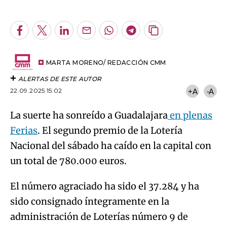
An error occurred, please try again later.
Facebook
Twitter
LinkedIn
Enviar
Whatsapp
Telegram
Copiar
por
URL
Try again
Email
del
artículo
MARTA MORENO/ REDACCIÓN CMM
ALERTAS DE ESTE AUTOR
22.09.2025 15:02
+A
-A
La suerte ha sonreído a Guadalajara
en plenas
Ferias
. El segundo premio de la Lotería
Nacional del sábado ha caído en la capital con
un total de 780.000 euros.
El número agraciado ha sido el 37.284 y ha
sido consignado íntegramente en la
administración de Loterías número 9 de