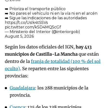
➡️ Prioriza el transporte público
➡️ No pares el vehículo ni en la vía ni en el arcén
➡️ Sigue las indicaciones de las autoridades
https://t.co/UsIk4tS5Vs
pic.twitter.com/kSD4MQ5cGf
— Ministerio del Interior (@interiorgob)
August 5, 2026
Según los datos oficiales del IGN,
hay 413
municipios de Castilla-La Mancha
que están
dentro de la
franja de totalidad (100 % del sol
oculto)
. Se reparten entre las siguientes
provincias:
Guadalajara
: los 288 municipios de la
provincia.
Cuenca
: 125 de los 238 municipios.