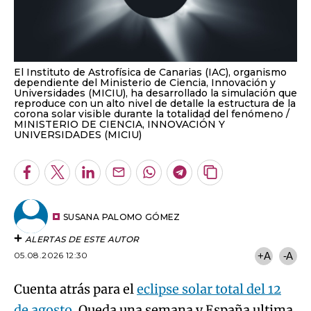
El Instituto de Astrofísica de Canarias (IAC), organismo
dependiente del Ministerio de Ciencia, Innovación y
Universidades (MICIU), ha desarrollado la simulación que
reproduce con un alto nivel de detalle la estructura de la
corona solar visible durante la totalidad del fenómeno
MINISTERIO DE CIENCIA, INNOVACIÓN Y
UNIVERSIDADES (MICIU)
Facebook
Twitter
LinkedIn
Enviar
Whatsapp
Telegram
Copiar
por
URL
Email
del
artículo
SUSANA PALOMO GÓMEZ
ALERTAS DE ESTE AUTOR
05.08.2026 12:30
+A
-A
Cuenta atrás para el
eclipse solar total del 12
de agosto
. Queda una semana y España ultima