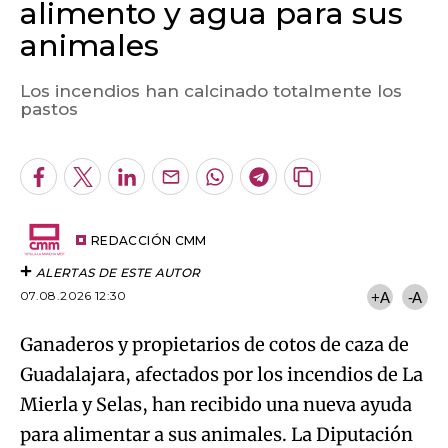
alimento y agua para sus
animales
Los incendios han calcinado totalmente los
Algo salió mal.
pastos
An error occurred, please try again later.
Facebook
Twitter
LinkedIn
Enviar
Whatsapp
Telegram
Copiar
por
URL
Try again
Email
del
artículo
REDACCIÓN CMM
ALERTAS DE ESTE AUTOR
07.08.2026 12:30
+A
-A
Ganaderos y propietarios de cotos de caza de
Guadalajara, afectados por los incendios de La
Mierla y Selas, han recibido una nueva ayuda
para alimentar a sus animales. La Diputación