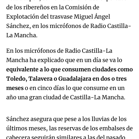
de los ribereños en la Comisión de
Explotación del trasvase Miguel Ángel
Sánchez, en los micrófonos de Radio Castilla-
La Mancha.
En los micrófonos de Radio Castilla-La
Mancha ha explicado que en un día se va lo
equivalente a lo que consumen ciudades como
Toledo, Talavera o Guadalajara en dos o tres
meses
o en cinco días lo que consume en un
Algo salió mal.
año una gran ciudad de Castilla-La Mancha.
An error occurred, please try again later.
Sánchez asegura que pese a los lluvias de los
últimos meses, las reservas de los embalses de
Try again
cabecera seguirán similares a las del pasado