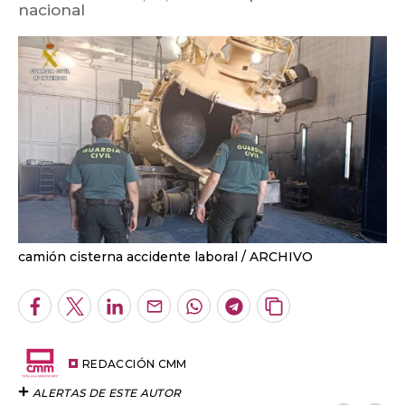
nacional
camión cisterna accidente laboral
ARCHIVO
Facebook
Twitter
LinkedIn
Enviar
Whatsapp
Telegram
Copiar
por
URL
Email
del
artículo
REDACCIÓN CMM
ALERTAS DE ESTE AUTOR