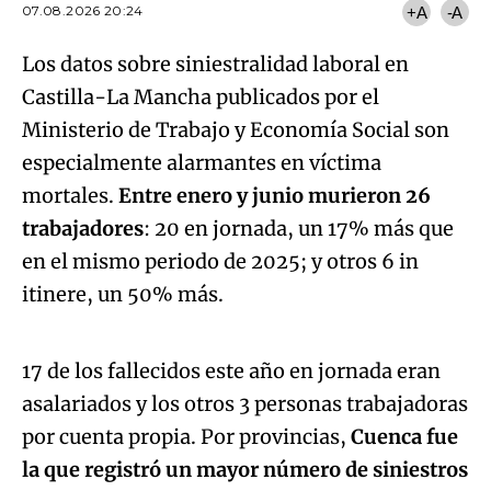
07.08.2026 20:24
+A
-A
Los datos sobre siniestralidad laboral en
Castilla-La Mancha publicados por el
Ministerio de Trabajo y Economía Social son
especialmente alarmantes en víctima
mortales.
Entre enero y junio murieron 26
trabajadores
: 20 en jornada, un 17% más que
en el mismo periodo de 2025; y otros 6 in
Algo salió mal.
itinere, un 50% más.
An error occurred, please try again later.
17 de los fallecidos este año en jornada eran
asalariados y los otros 3 personas trabajadoras
Try again
por cuenta propia. Por provincias,
Cuenca fue
la que registró un mayor número de siniestros