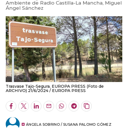
Ambiente de Radio Castilla-La Mancha, Miguel
Ángel Sánchez
Trasvase Tajo-Segura. EUROPA PRESS (Foto de
ARCHIVO) 21/6/2024
EUROPA PRESS
Facebook
Twitter
LinkedIn
Enviar
Whatsapp
Telegram
Copiar
por
URL
Email
del
artículo
ÁNGELA SOBRINO / SUSANA PALOMO GÓMEZ