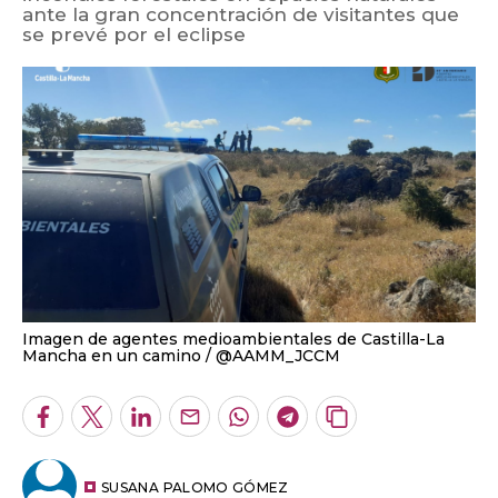
ante la gran concentración de visitantes que
se prevé por el eclipse
Imagen de agentes medioambientales de Castilla-La
Mancha en un camino
@AAMM_JCCM
Facebook
Twitter
LinkedIn
Enviar
Whatsapp
Telegram
Copiar
por
URL
Email
del
artículo
SUSANA PALOMO GÓMEZ