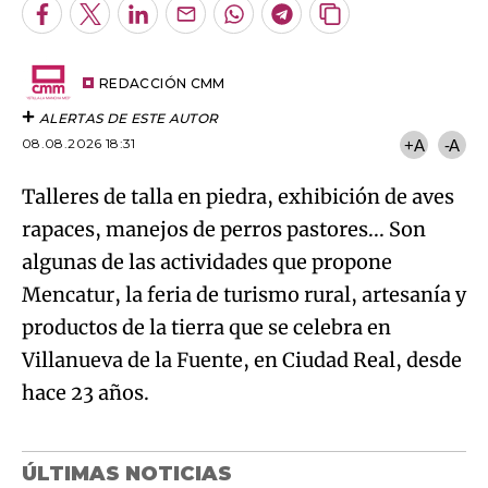
Facebook
Twitter
LinkedIn
Enviar
Whatsapp
Telegram
Copiar
por
URL
Try again
Email
del
artículo
REDACCIÓN CMM
ALERTAS DE ESTE AUTOR
08.08.2026 18:31
+A
-A
Talleres de talla en piedra, exhibición de aves
rapaces, manejos de perros pastores... Son
algunas de las actividades que propone
Mencatur, la feria de turismo rural, artesanía y
productos de la tierra que se celebra en
Villanueva de la Fuente, en Ciudad Real, desde
hace 23 años.
ÚLTIMAS NOTICIAS