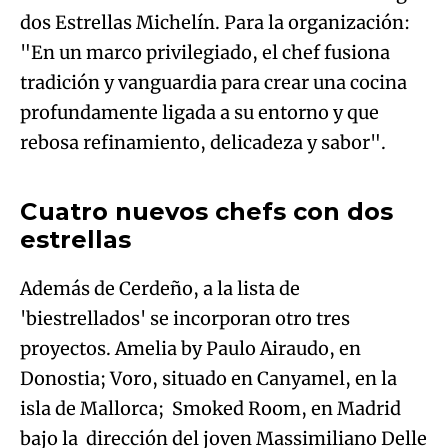
dos Estrellas Michelín. Para la organización:
"En un marco privilegiado, el chef fusiona
tradición y vanguardia para crear una cocina
profundamente ligada a su entorno y que
Algo salió mal.
rebosa refinamiento, delicadeza y sabor".
An error occurred, please try again later.
Cuatro nuevos chefs con dos
estrellas
Try again
Además de Cerdeño, a la lista de
'biestrellados' se incorporan otro tres
proyectos. Amelia by Paulo Airaudo, en
Donostia; Voro, situado en Canyamel, en la
isla de Mallorca; Smoked Room, en Madrid
bajo la dirección del joven Massimiliano Delle