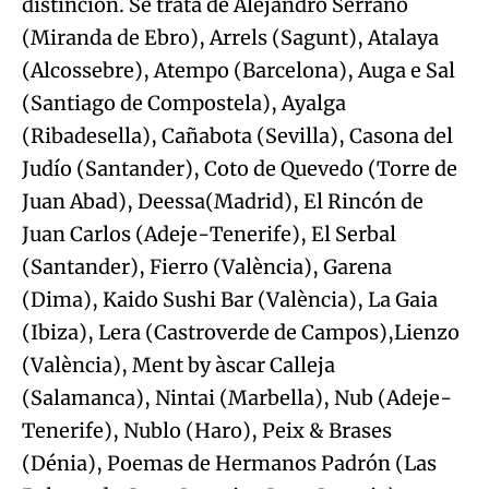
distinción. Se trata de Alejandro Serrano
(Miranda de Ebro), Arrels (Sagunt), Atalaya
(Alcossebre), Atempo (Barcelona), Auga e Sal
(Santiago de Compostela), Ayalga
(Ribadesella), Cañabota (Sevilla), Casona del
Judío (Santander), Coto de Quevedo (Torre de
Juan Abad), Deessa(Madrid), El Rincón de
Juan Carlos (Adeje-Tenerife), El Serbal
(Santander), Fierro (València), Garena
(Dima), Kaido Sushi Bar (València), La Gaia
(Ibiza), Lera (Castroverde de Campos),Lienzo
(València), Ment by àscar Calleja
(Salamanca), Nintai (Marbella), Nub (Adeje-
Tenerife), Nublo (Haro), Peix & Brases
(Dénia), Poemas de Hermanos Padrón (Las