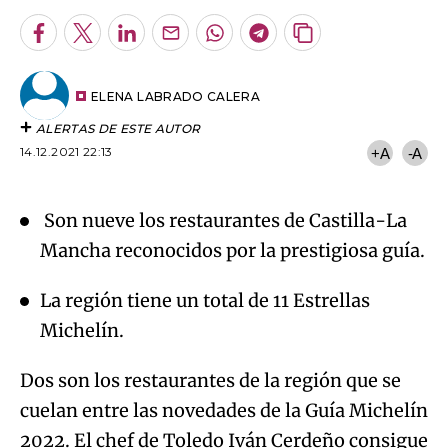
Facebook
Twitter
LinkedIn
Enviar
Whatsapp
Telegram
Copiar
por
URL
Try again
Email
del
artículo
ELENA LABRADO CALERA
ALERTAS DE ESTE AUTOR
14.12.2021 22:13
+A
-A
Son nueve los restaurantes de Castilla-La
Mancha reconocidos por la prestigiosa guía.
La región tiene un total de 11 Estrellas
Michelín.
Dos son los restaurantes de la región que se
cuelan entre las novedades de la Guía Michelín
2022. El chef de Toledo Iván Cerdeño consigue