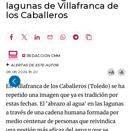
lagunas de Villafranca de
los Caballeros
Algo salió mal.
An error occurred, please try again later.
Facebook
Twitter
LinkedIn
Enviar
Whatsapp
Telegram
Copiar
por
URL
Try again
Email
del
artículo
REDACCIÓN CMM
ALERTAS DE ESTE AUTOR
08.08.2026 18:20
+A
-A
En Villafranca de los Caballeros (Toledo) se ha
repetido una imagen que ya es tradición por
estas fechas. El 'abrazo al agua' en las lagunas
a través de una cadena humana formada por
medio centenar de personas que reivindica
una gestión más eficaz del agua y que se