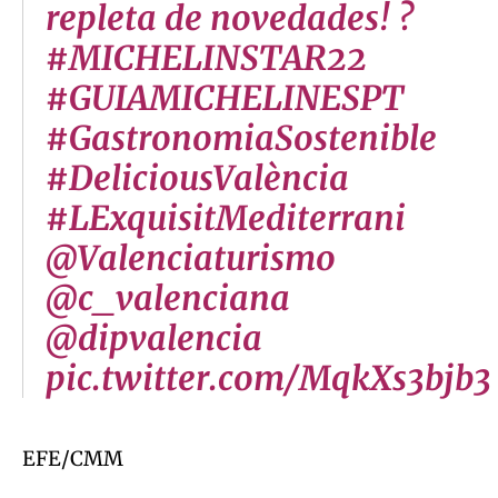
repleta de novedades! ?
#MICHELINSTAR22
#GUIAMICHELINESPT
#GastronomiaSostenible
#DeliciousValència
#LExquisitMediterrani
@Valenciaturismo
@c_valenciana
@dipvalencia
pic.twitter.com/MqkXs3bjb3
EFE/CMM