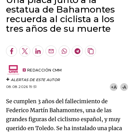
estatua de Bahamontes
recuerda al ciclista a los
tres años de su muerte
Algo salió mal.
An error occurred, please try again later.
Facebook
Twitter
LinkedIn
Enviar
Whatsapp
Telegram
Copiar
por
URL
Try again
Email
del
artículo
REDACCIÓN CMM
ALERTAS DE ESTE AUTOR
08.08.2026 19:51
+A
-A
Se cumplen 3 años del fallecimiento de
Federico Martín Bahamontes, una de las
grandes figuras del ciclismo español, y muy
querido en Toledo. Se ha instalado una placa