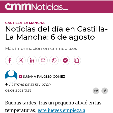
CASTILLA-LA MANCHA
Noticias del día en Castilla-
La Mancha: 6 de agosto
Más información en cmmedia.es
Facebook
Twitter
LinkedIn
Enviar
Whatsapp
Telegram
Copiar
por
URL
Email
del
artículo
SUSANA PALOMO GÓMEZ
ALERTAS DE ESTE AUTOR
06.08.2026 13:39
+A
-A
Buenas tardes, tras un pequeño alivió en las
temperaturas,
este jueves empieza a