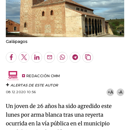
Galápagos
Facebook
Twitter
LinkedIn
Enviar
Whatsapp
Telegram
Copiar
por
URL
Email
del
artículo
REDACCIÓN CMM
ALERTAS DE ESTE AUTOR
08.12.2020 10:56
+A
-A
Un joven de 26 años ha sido agredido este
lunes por arma blanca tras una reyerta
ocurrida en la vía pública en el municipio