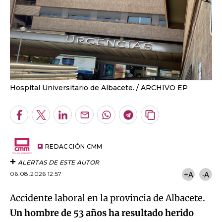
Hospital Universitario de Albacete.
ARCHIVO EP
Facebook
Twitter
LinkedIn
Enviar
Whatsapp
Telegram
Copiar
por
URL
Email
del
artículo
REDACCIÓN CMM
ALERTAS DE ESTE AUTOR
06.08.2026 12:57
+A
-A
Accidente laboral en la provincia de Albacete.
Un hombre de 53 años ha resultado herido