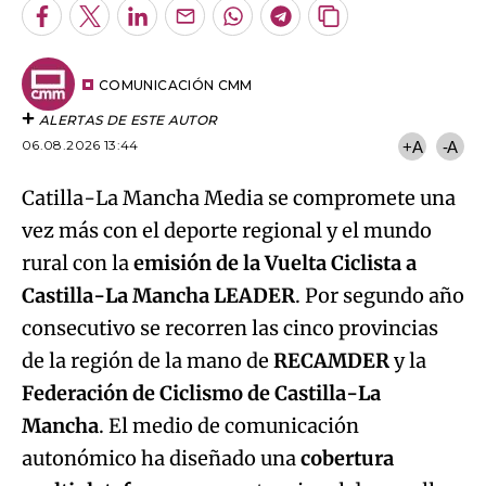
Facebook
Twitter
LinkedIn
Enviar
Whatsapp
Telegram
Copiar
por
URL
Email
del
artículo
COMUNICACIÓN CMM
ALERTAS DE ESTE AUTOR
06.08.2026 13:44
+A
-A
Catilla-La Mancha Media se compromete una
vez más con el deporte regional y el mundo
rural con la
emisión de la Vuelta Ciclista a
Castilla-La Mancha LEADER
. Por segundo año
consecutivo se recorren las cinco provincias
de la región de la mano de
RECAMDER
y la
Federación de Ciclismo de Castilla-La
Mancha
. El medio de comunicación
autonómico ha diseñado una
cobertura